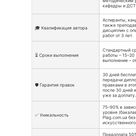
методическим 
кафедры и ДСТ
Аспиранты, кан
также препода
🎓 Квалификация автора
дисциплин с о
работ от 3 лет.
Стандартный с
⏳ Сроки выполнения
работы – 15–20
выполнение – от
30 дней беспла
передачи дипло
🛡️ Гарантия правок
правками в это
после 30 дней 
уже за доплату
75–90% в завис
уровня (бакала
✅ Уникальность
Plag.com.ua бе
искусственного
Предоплата 50%