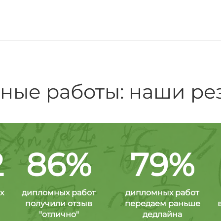
ые работы: наши ре
2
86%
79%
х
дипломных работ
дипломных работ
получили отзыв
передаем раньше
"отлично"
дедлайна