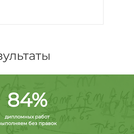
зультаты
84%
дипломных работ
выполняем без правок