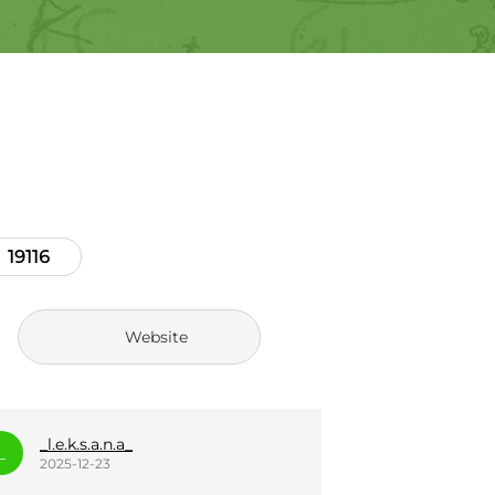
19116
Website
savitskij_v
S
_
2025-12-23