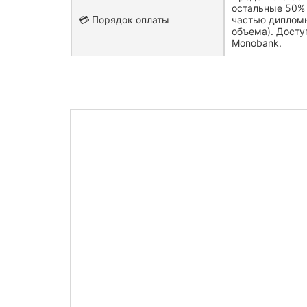
остальные 50% 
💳 Порядок оплаты
частью диплом
объема). Досту
Monobank.
Узнайте сто
дипломной 