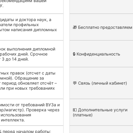
рекомендациям вашей
У.
дидаты и доктора наук, а
ватели профильных
🎁 Бесплатно предоставляем
пытом написания дипломных
рок выполнения дипломной
 рабочих дней. Срочное
🔒 Конфиденциальность
 3 до 14 дней.
тных правок (отсчет с даты
мной). Обращение за
т период обновляет отсчёт –
💬 Связь (личный кабинет)
или при новых требованиях
.
имости от требований ВУЗа и
вр/магистр). Проверка через
💵 Дополнительные услуги
з использования
(платные)
 интеллекта.
 перед началом работы;