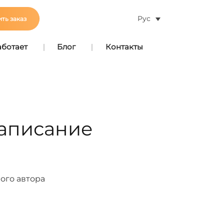
Рус
ть заказ
аботает
Блог
Контакты
написание
ого автора