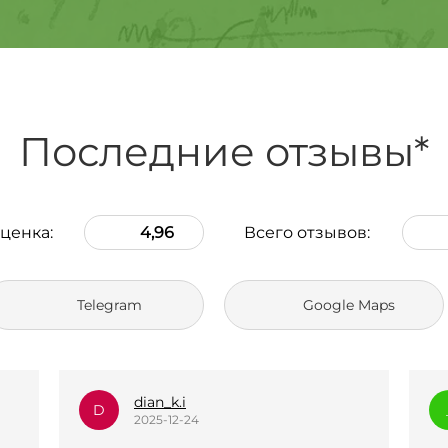
Последние отзывы*
ценка:
4,96
Всего отзывов:
Telegram
Google Maps
_l.e.k.s.a.n.a_
_
2025-12-23