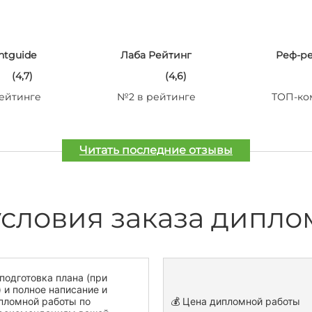
ntguide
Лаба Рейтинг
Реф-р
(4,7)
(4,6)
ейтинге
№2 в рейтинге
ТОП-ко
Читать последние отзывы
условия заказа дипло
подготовка плана (при
 и полное написание и
пломной работы по
💰 Цена дипломной работы