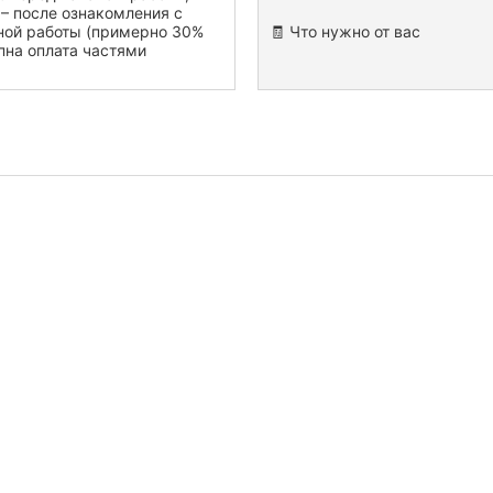
– после ознакомления с
ной работы (примерно 30%
🧾 Что нужно от вас
пна оплата частями
имость
работы