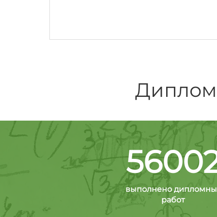
Дипломн
5600
выполнено дипломны
работ