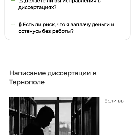
материалы и сможете оставлять комментарии
📉 Делаете ли вы исправления в
или пожелания. Все вопросы передаются автору
диссертациях?
через менеджера.
Да, правки, связанные с исходными
требованиями, мы выполняем бесплатно.
🔒 Есть ли риск, что я заплачу деньги и
Дополнительные доработки возможны в течение
останусь без работы?
гарантийного срока по совету научного
руководителя.
Нет, после внесения предоплаты компания берёт
на себя полную ответственность за выполнение
заказа и гарантирует сдачу работы в
оговорённые сроки.
Написание диссертации в
Тернополе
Если вы