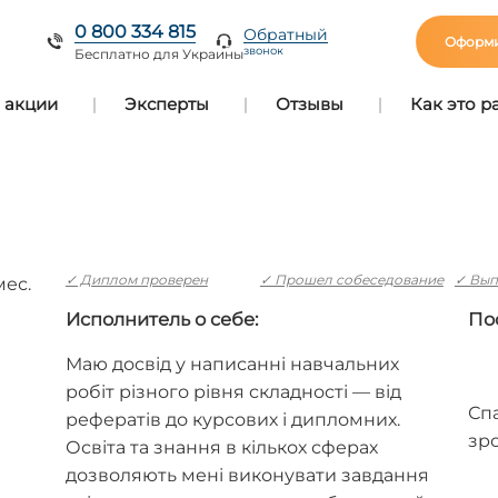
0 800 334 815
Обратный
Оформи
звонок
Бесплатно для Украины
 акции
Эксперты
Отзывы
Как это р
✓ Диплом проверен
✓ Прошел собеседование
✓ Вып
мес.
Исполнитель о себе:
По
Маю досвід у написанні навчальних
робіт різного рівня складності — від
Сп
рефератів до курсових і дипломних.
зр
Освіта та знання в кількох сферах
дозволяють мені виконувати завдання