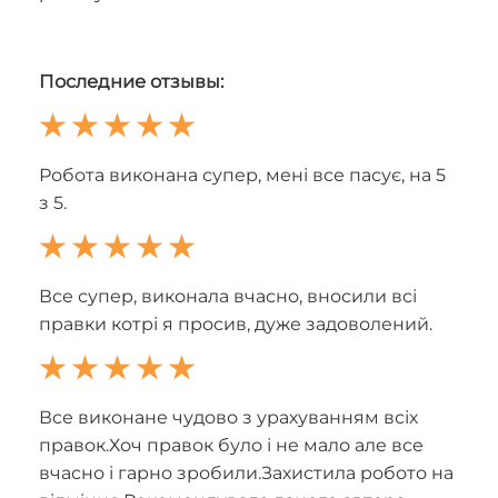
Последние отзывы:
Робота виконана супер, мені все пасує, на 5
з 5.
Все супер, виконала вчасно, вносили всі
правки котрі я просив, дуже задоволений.
Все виконане чудово з урахуванням всіх
правок.Хоч правок було і не мало але все
вчасно і гарно зробили.Захистила робото на