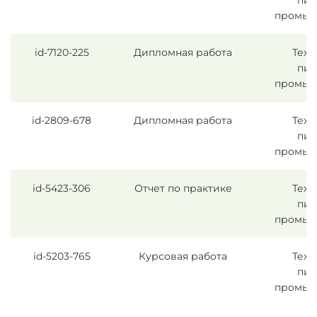
пи
промыш
id-7120-225
Дипломная работа
Техн
пи
промыш
id-2809-678
Дипломная работа
Техн
пи
промыш
id-5423-306
Отчет по практике
Техн
пи
промыш
id-5203-765
Курсовая работа
Техн
пи
промыш