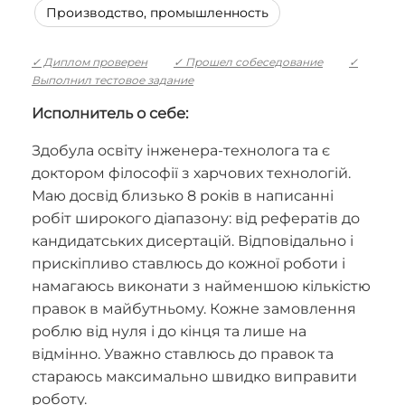
Производство, промышленность
✓ Диплом проверен
✓ Прошел собеседование
✓
Выполнил тестовое задание
Исполнитель о себе:
Здобула освіту інженера-технолога та є
доктором філософії з харчових технологій.
Маю досвід близько 8 років в написанні
робіт широкого діапазону: від рефератів до
кандидатських дисертацій. Відповідально і
прискіпливо ставлюсь до кожної роботи і
намагаюсь виконати з найменшою кількістю
правок в майбутньому. Кожне замовлення
роблю від нуля і до кінця та лише на
відмінно. Уважно ставлюсь до правок та
стараюсь максимально швидко виправити
роботу.