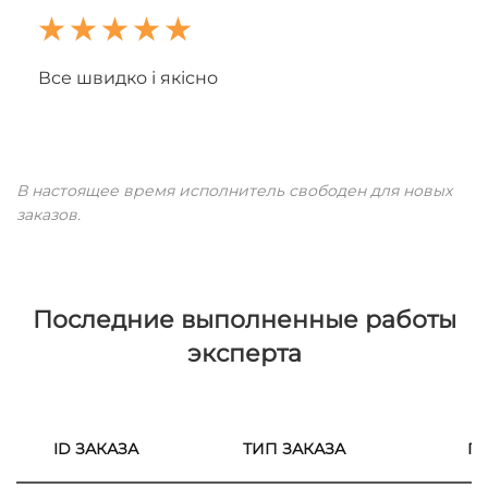
Все швидко і якісно
В настоящее время исполнитель свободен для новых
заказов.
Последние выполненные работы
эксперта
ID ЗАКАЗА
ТИП ЗАКАЗА
П