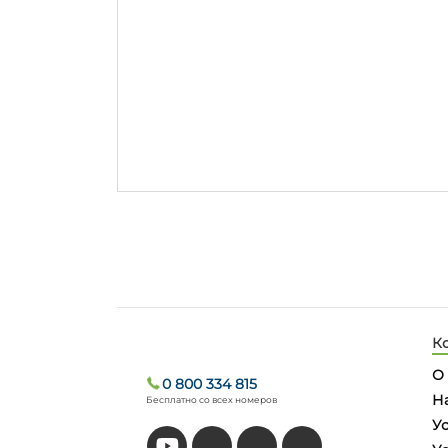
К
О
0 800 334 815
Н
Бесплатно со всех номеров
У