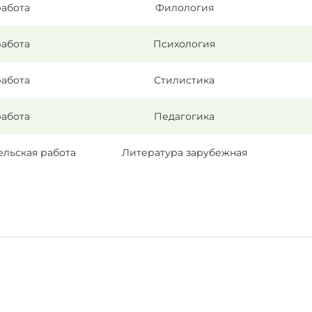
работа
Филология
работа
Психология
работа
Стилистика
работа
Педагогика
ельская работа
Литература зарубежная