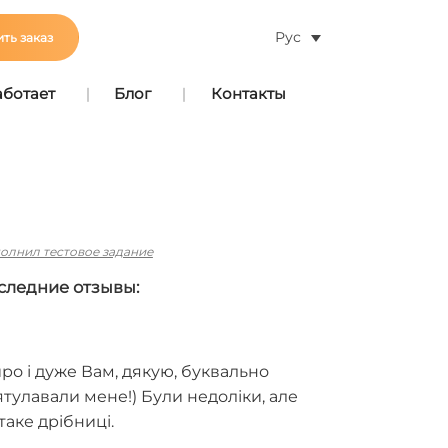
Рус
ть заказ
аботает
Блог
Контакты
олнил тестовое задание
следние отзывы:
ро і дуже Вам, дякую, буквально
тулавали мене!) Були недоліки, але
 таке дрібниці.