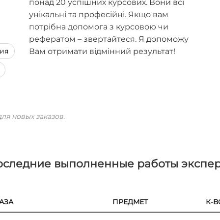
понад 20 успішних курсових. Вони всі
унікальні та професійні. Якщо вам
потрібна допомога з курсовою чи
рефератом – звертайтеся. Я допоможу
ия
Вам отримати відмінний результат!
ля новых заказов.
оследние выполненные работы экспер
АЗА
ПРЕДМЕТ
К-В