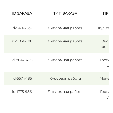
ID ЗАКАЗА
ТИП ЗАКАЗА
ПРЕ
id-9406-537
Дипломная работа
Культур
id-9036-188
Дипломная работа
Экон
предпр
id-8042-456
Дипломная работа
Гостин
де
id-5574-185
Курсовая работа
Менед
id-1775-956
Дипломная работа
Гостин
де