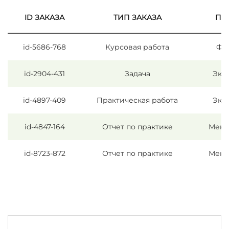
ID ЗАКАЗА
ТИП ЗАКАЗА
ПР
id-5686-768
Курсовая работа
Фи
id-2904-431
Задача
Эко
id-4897-409
Практическая работа
Эко
id-4847-164
Отчет по практике
Мене
id-8723-872
Отчет по практике
Мене