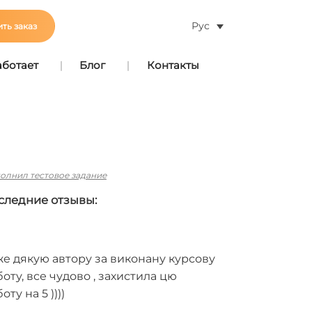
Рус
ть заказ
аботает
Блог
Контакты
олнил тестовое задание
следние отзывы:
же дякую автору за виконану курсову
оту, все чудово , захистила цю
оту на 5 ))))