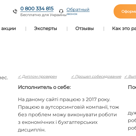
0 800 334 815
Обратный
Оформи
звонок
Бесплатно для Украины
 акции
Эксперты
Отзывы
Как это р
✓ Диплом проверен
✓ Прошел собеседование
✓ Вып
мес.
Исполнитель о себе:
По
На даному сайті працюю з 2017 року.
Працюю в аутсорсинговій компанії, тож
ду
без проблем можу виконувати роботи
роб
з економічних і бухгалтерських
роб
дисциплін.