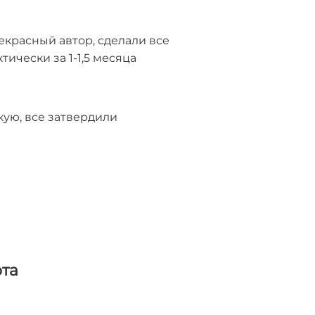
екрасный автор, сделали все
тически за 1-1,5 месяца
кую, все затвердили
та