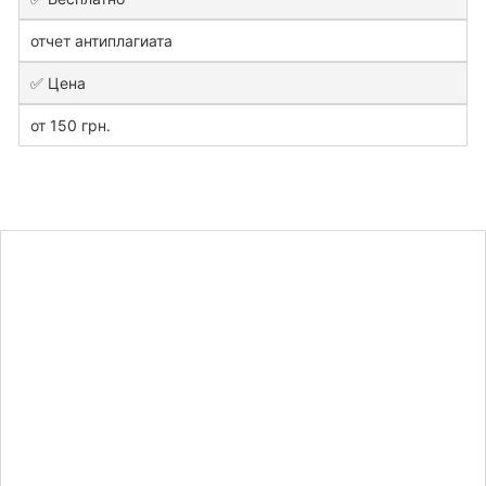
отчет антиплагиата
✅ Цена
от 150 грн.
Узнайте
стоимость
контрольной
работы