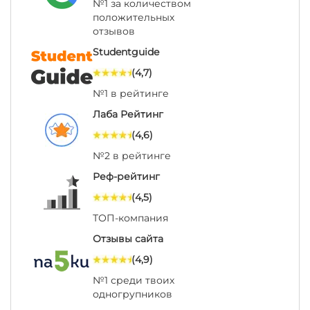
№1 за количеством
положительных
отзывов
Studentguide
(4,7)
№1 в рейтинге
Лаба Рейтинг
(4,6)
№2 в рейтинге
Реф-рейтинг
(4,5)
ТОП-компания
Отзывы сайта
(4,9)
№1 среди твоих
одногрупников