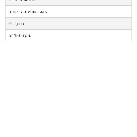
отчет антиплагиата
✅ Цена
от 150 грн.
Узнайте
стоимость
контрольной
работы