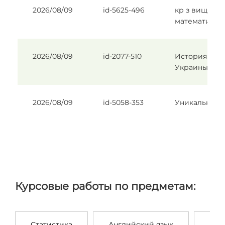
2026/08/09
id-5625-496
кр з вищої
математики
2026/08/09
id-2077-510
История
Украины
2026/08/09
id-5058-353
Уникальна
Курсовые работы по предметам:
Статистика
Английский язык
Инф