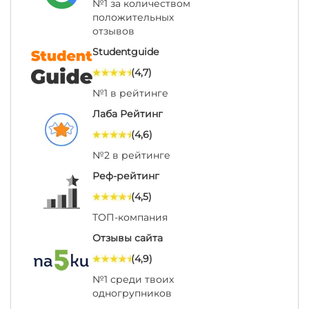
№1 за количеством
положительных
отзывов
Studentguide
(4,7)
№1 в рейтинге
Лаба Рейтинг
(4,6)
№2 в рейтинге
Реф-рейтинг
(4,5)
ТОП-компания
Отзывы сайта
(4,9)
№1 среди твоих
одногрупников