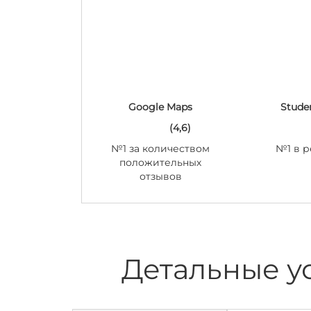
Google Maps
Stude
(4,6)
№1 за количеством
№1 в р
положительных
отзывов
Детальные у