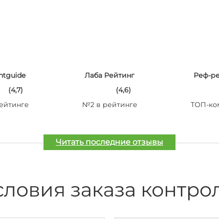
ntguide
Лаба Рейтинг
Реф-р
(4,7)
(4,6)
ейтинге
№2 в рейтинге
ТОП-ко
Читать последние отзывы
словия заказа контро