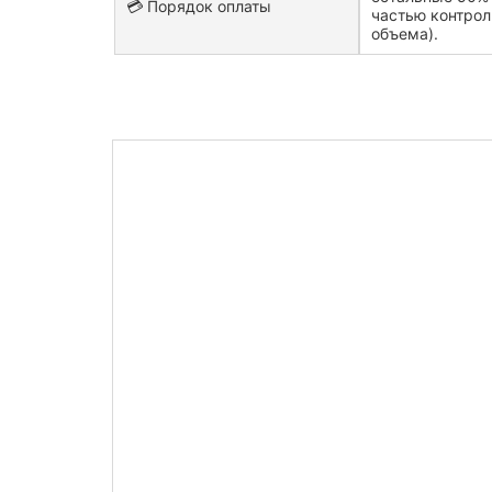
💳 Порядок оплаты
частью контро
объема).
Узнайте сто
контрольной