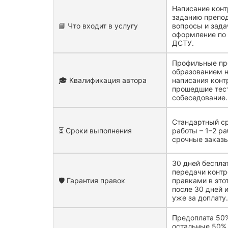
Написание конт
заданию препод
📘 Что входит в услугу
вопросы и зада
оформление по 
ДСТУ.
Профильные пре
образованием н
🎓 Квалификация автора
написания контр
прошедшие тест
собеседование.
Стандартный с
⏳ Сроки выполнения
работы – 1–2 р
срочные заказы
30 дней беспла
передачи контр
🛡️ Гарантия правок
правками в это
после 30 дней 
уже за доплату
Предоплата 50%
остальные 50% 