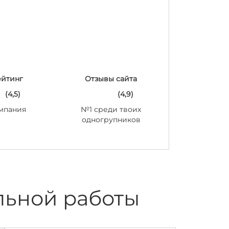
ейтинг
Отзывы сайта
(4,5)
(4,9)
мпания
№1 среди твоих
одногрупников
льной работы