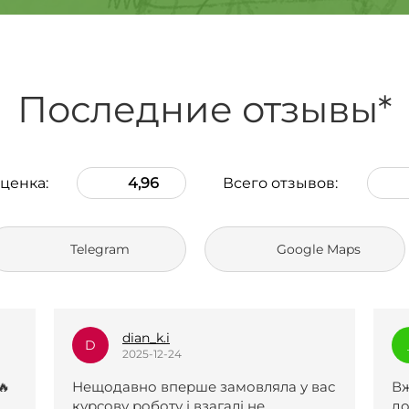
Последние отзывы*
ценка:
4,96
Всего отзывов:
Telegram
Google Maps
_l.e.k.s.a.n.a_
_
2025-12-23
вас
Вже два рази зверталася по вашу
Р
допомогу, роботи чудові. Першу
д