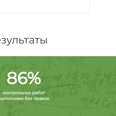
зультаты
86%
контрольных работ
выполняем без правок