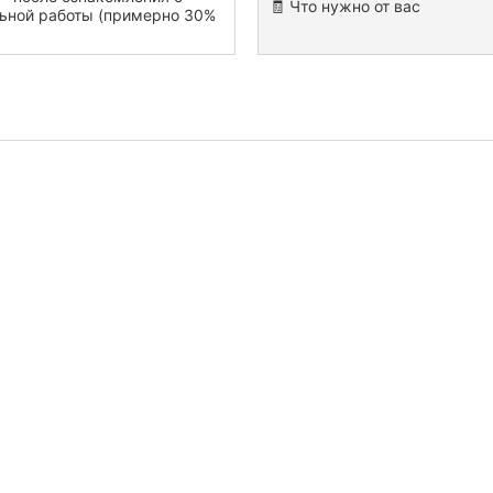
🧾 Что нужно от вас
льной работы (примерно 30%
имость
 работы