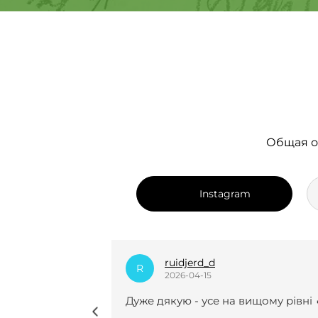
Общая о
Instagram
dian_k.i
D
2025-12-24
вищому рівні 🔥
Нещодавно вперше замовляла у 
курсову роботу і взагалі не