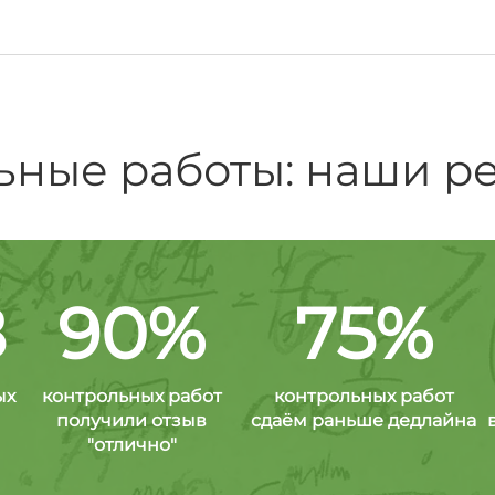
ьные работы: наши ре
8
90%
75%
ых
контрольных работ
контрольных работ
получили отзыв
сдаём раньше дедлайна
"отлично"