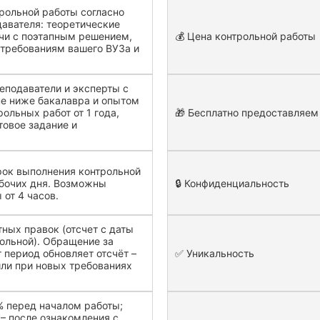
рольной работы согласно
авателя: теоретические
чи с поэтапным решением,
💰 Цена контрольной работы
требованиям вашего ВУЗа и
подаватели и эксперты с
е ниже бакалавра и опытом
ольных работ от 1 года,
🎁 Бесплатно предоставляем
овое задание и
рок выполнения контрольной
абочих дня. Возможны
🔒 Конфиденциальность
 от 4 часов.
тных правок (отсчет с даты
ольной). Обращение за
т период обновляет отсчёт –
✅ Уникальность
или при новых требованиях
.
 перед началом работы;
– после ознакомления с