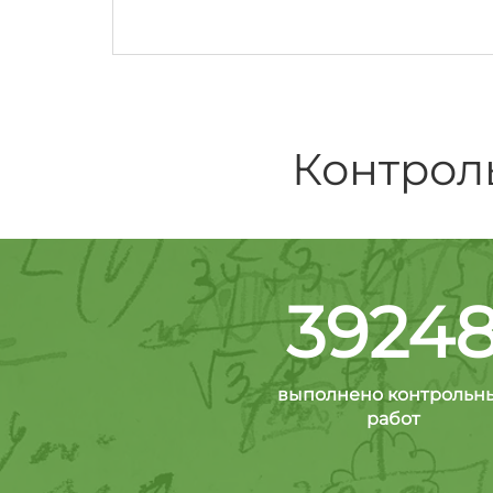
Контрол
3924
выполнено контрольн
работ