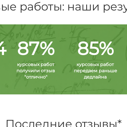
ые работы: наши рез
4
87%
85%
курсовых работ
курсовых работ
получили отзыв
передаем раньше
"отлично"
дедлайна
Последние отзывы*