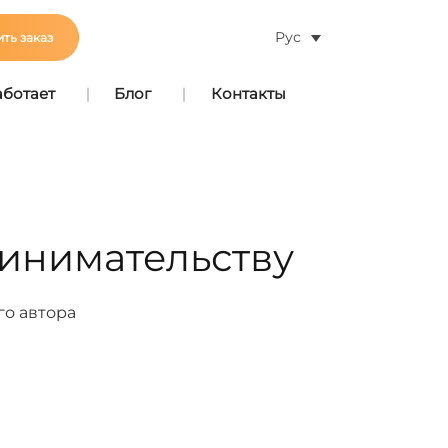
Рус
ть заказ
аботает
Блог
Контакты
ринимательству
го автора