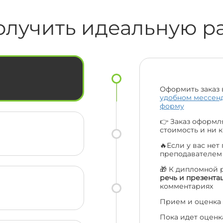
,
олучить идеальную р
 з
вас
кам
Оформить заказ 
удобном мессен
форму
👉 Заказ оформля
стоимость и ни к
🔥Если у вас нет
преподавателе
🎁 К дипломной 
речь и презента
комментариях
Прием и оценка 
Пока идет оценк