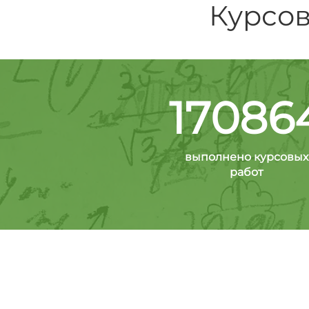
Курсов
17086
выполнено курсовых
работ