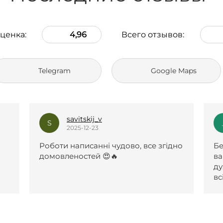
ценка:
4,96
Всего отзывов:
Telegram
Google Maps
savitskij_v
S
2025-12-23
Роботи написанні чудово, все згідно
Бе
домовленостей 😍🔥
ва
ду
вс