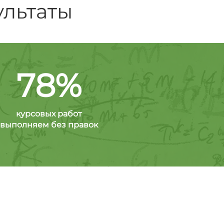
ультаты
78%
курсовых работ
выполняем без правок