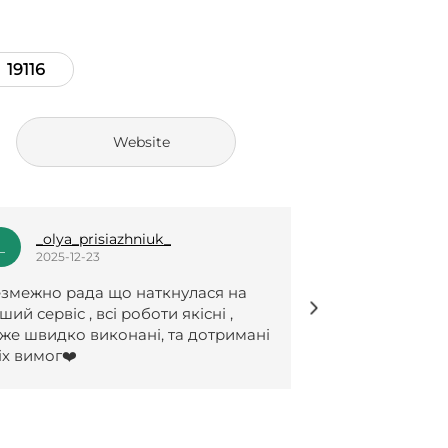
19116
Website
_olya_prisiazhniuk_
itbaiis
_
I
2025-12-23
2025-11-19
змежно рада що наткнулася на
Завжди все як
ший сервіс , всі роботи якісні ,
:)
же швидко виконані, та дотримані
іх вимог❤️