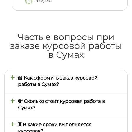
30 дней
Частые вопросы при
заказе курсовой работы
в Сумах
📖 Как оформить заказ курсовой
работы в Сумах?
Всё просто: оставьте заявку на сайте, укажите
тему, требования и срок. Менеджер свяжется с
💸 Сколько стоит курсовая работа в
вами и подберёт автора, который лучше всего
Сумах?
справится с задачей.
Базовая цена начинается от 990 грн. Итоговая
стоимость зависит от дедлайна, методических
⏳ В какие сроки выполняется
указаний и объёма работы.
курсовая?