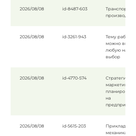
2026/08/08
id-8487-603
Транспорт в
производстве
2026/08/08
id-3261-943
Тему работы
можно выбра
любую на
выбор
2026/08/08
id-4770-574
Стратегичес
маркетингов
планировани
на
предприяти
2026/08/08
id-5615-203
Прикладная
механика