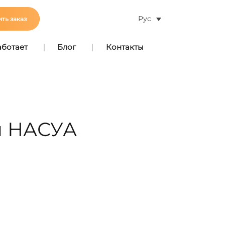
Рус
ть заказ
аботает
Блог
Контакты
я НАСУА