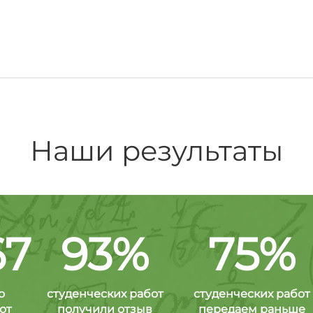
Наши результаты
67
93%
75%
о
студенческих работ
студенческих работ
от
получили отзыв
передаем раньше