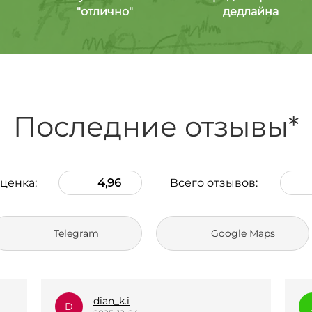
"отлично"
дедлайна
Последние отзывы*
ценка:
4,96
Всего отзывов:
Telegram
Google Maps
_l.e.k.s.a.n.a_
_