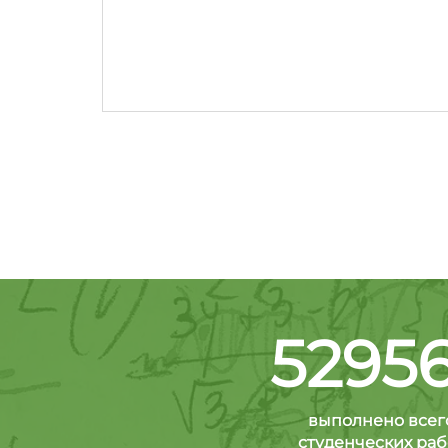
5295
выполнено всег
студенческих раб