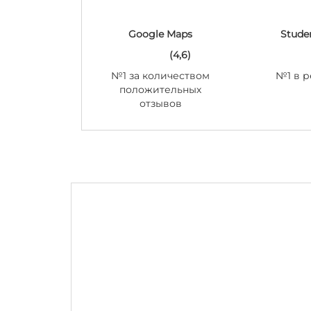
Google Maps
Stude
(4,6)
№1 за количеством
№1 в р
положительных
отзывов