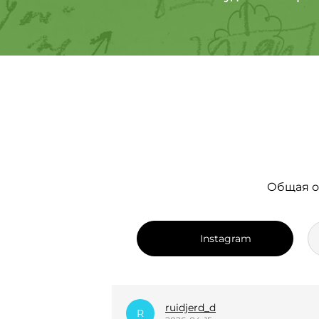
Общая о
Instagram
dian_k.i
D