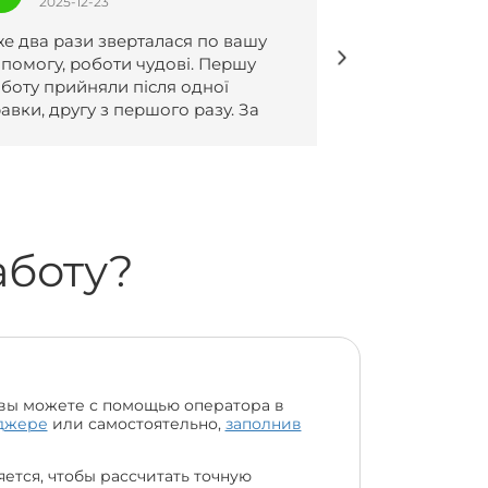
2025-12-23
2025-12-2
оботи написанні чудово, все згідно
Безмежно рад
омовленостей 😍🔥
ваший сервіс , 
дуже швидко в
всіх вимог❤️
аботу?
вы можете с помощью оператора в
джере
или самостоятельно,
заполнив
ется, чтобы рассчитать точную