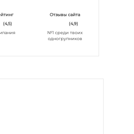
ейтинг
Отзывы сайта
(4,5)
(4,9)
мпания
№1 среди твоих
одногрупников