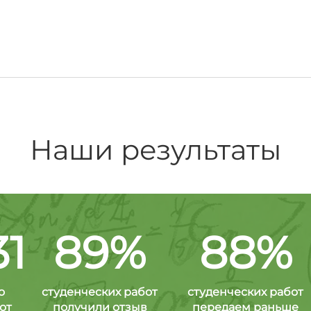
Наши результаты
31
89%
88%
о
студенческих работ
студенческих работ
от
получили отзыв
передаем раньше