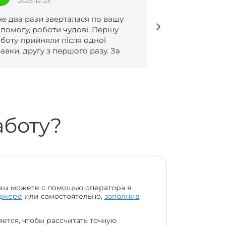
2025-12-23
2025-12-
оботи написанні чудово, все згідно
Безмежно рад
омовленостей 😍🔥
ваший сервіс ,
дуже швидко 
всіх вимог❤️
аботу?
вы можете с помощью оператора в
джере
или самостоятельно,
заполнив
ется, чтобы рассчитать точную