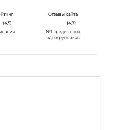
ейтинг
Отзывы сайта
(4,5)
(4,9)
мпания
№1 среди твоих
одногрупников