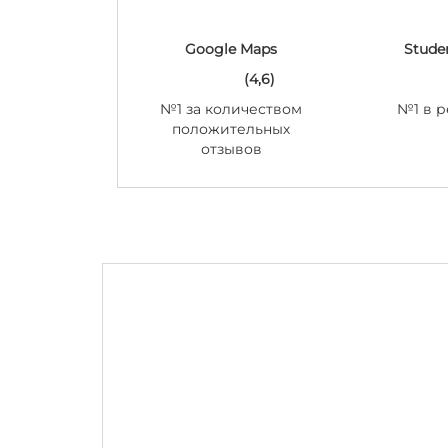
Google Maps
Stude
(4,6)
№1 за количеством
№1 в р
положительных
отзывов