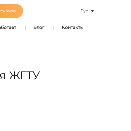
Рус
ть заказ
аботает
Блог
Контакты
ля ЖГТУ