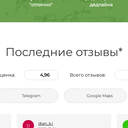
"отлично"
дедлайна
Последние отзывы*
ценка:
4,96
Всего отзывов:
Telegram
Google Maps
_l.e.k.s.a.n.a_
_