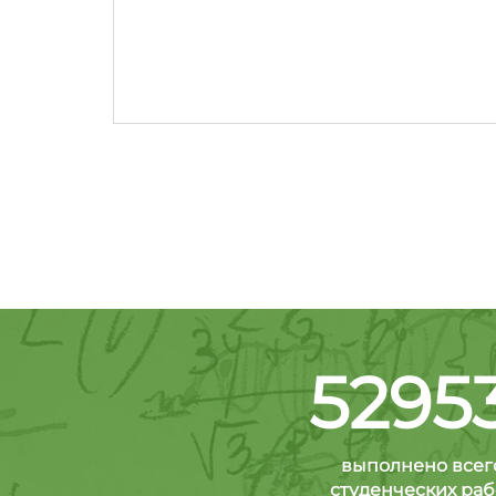
5295
выполнено всег
студенческих раб