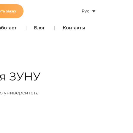
Рус
ть заказ
аботает
Блог
Контакты
ля ЗУНУ
о университета