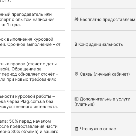
нный преподаватель или
перт с опытом написания
🎁 Бесплатно предоставляем
от 1 года.
рок выполнения курсовой
ней. Срочное выполнение – от
🔒 Конфиденциальность
тных правок (отсчет с даты
вой). Обращение за
т период обновляет отсчёт –
💬 Связь (личный кабинет)
или при новых требованиях
.
ьности курсовой работы –
💵 Дополнительные услуги
ка через Plag.com.ua без
(платные)
искусственного интеллекта.
тапа: 50% перед началом
осле предоставления части
🧾 Что нужно от вас
ерно 30% объема) и вашего