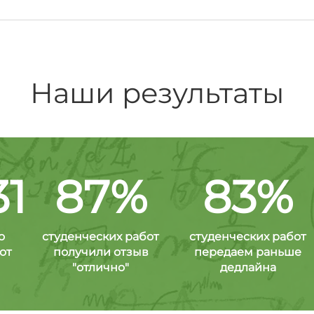
Наши результаты
31
87%
83%
о
студенческих работ
студенческих работ
от
получили отзыв
передаем раньше
"отлично"
дедлайна