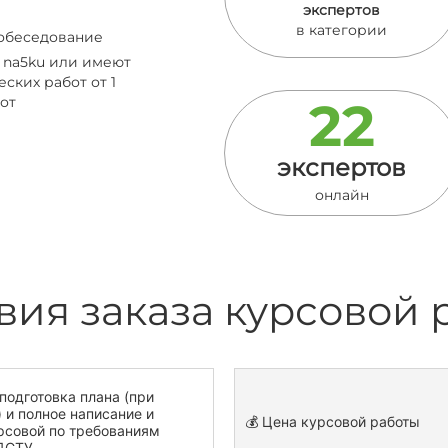
экспертов
в категории
собеседование
в na5ku или имеют
ских работ от 1
22
от
экспертов
онлайн
вия заказа курсовой 
подготовка плана (при
 и полное написание и
💰 Цена курсовой работы
рсовой по требованиям
ДСТУ.