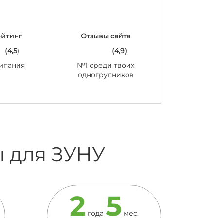
ейтинг
Отзывы сайта
(4,5)
(4,9)
мпания
№1 среди твоих
одногрупников
ы для ЗУНУ
2
5
года
мес.