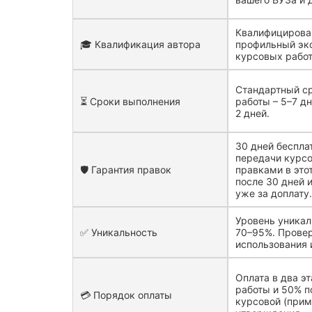
Квалифицирова
🎓 Квалификация автора
профильный экс
курсовых работ 
Стандартный с
⏳ Сроки выполнения
работы – 5–7 д
2 дней.
30 дней беспла
передачи курсо
🛡️ Гарантия правок
правками в это
после 30 дней 
уже за доплату
Уровень уникал
✅ Уникальность
70–95%. Провер
использования 
Оплата в два э
работы и 50% п
💳 Порядок оплаты
курсовой (прим