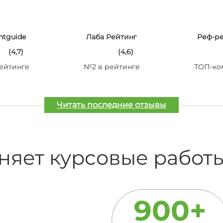
ntguide
Лаба Рейтинг
Реф-р
(4,7)
(4,6)
ейтинге
№2 в рейтинге
ТОП-ко
Читать последние отзывы
няет курсовые работ
900+