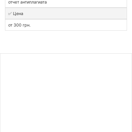
отчет антиплагиата
✅ Цена
от 300 грн.
Узнайте
стоимость
практической
работы