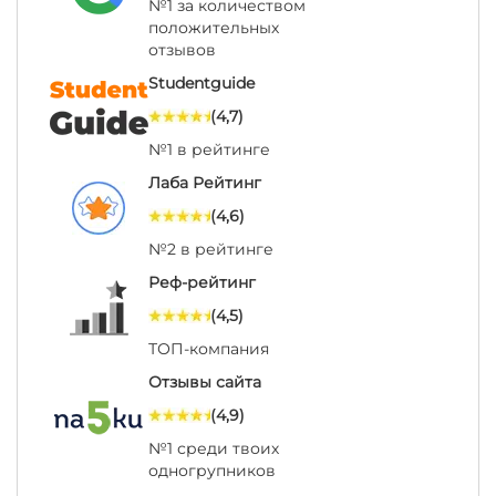
№1 за количеством
положительных
отзывов
Studentguide
(4,7)
№1 в рейтинге
Лаба Рейтинг
(4,6)
№2 в рейтинге
Реф-рейтинг
(4,5)
ТОП-компания
Отзывы сайта
(4,9)
№1 среди твоих
одногрупников