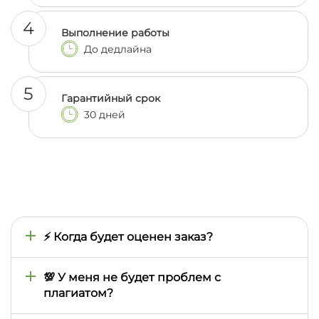
4
Выполнение работы
До дедлайна
5
Гарантийный срок
30 дней
⚡ Когда будет оценен заказ?
Время оценки определяется тем, как быстро мы
найдем подходящего автора, поэтому оно может
💯 У меня не будет проблем с
отличаться в зависимости от сложности
плагиатом?
предмета, темы, сроков выполнения. Обычно это
занимает от нескольких минут до двух часов, но в