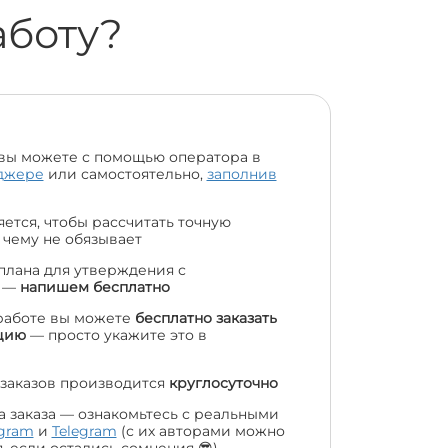
аботу?
вы можете с помощью оператора в
джере
или самостоятельно,
заполнив
ется, чтобы рассчитать точную
 чему не обязывает
 плана для утверждения с
м —
напишем бесплатно
работе вы можете
бесплатно заказать
цию
— просто укажите это в
заказов производится
круглосуточно
а заказа — ознакомьтесь с реальными
agram
и
Telegram
(с их авторами можно