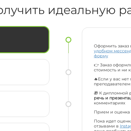
🔥🔥
смс та навіть подзвонили за що їм
олучить идеальную р
величезна подяка. Ціни порівняно з
іншими взагалі топ. Рекомендую вас
ас
усім своїм друзям та одногрупникам
і сама буду звертатися ще. Велике
ки
дякую усій вашій команді 😍🔥
Оформить заказ 
удобном мессен
форму
👉 Заказ оформля
стоимость и ни к
🔥Если у вас нет
преподавателе
🎁 К дипломной 
речь и презента
комментариях
Прием и оценка 
Пока идет оценк
отзывами в
Inst