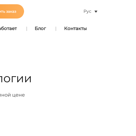
Рус
ть заказ
аботает
Блог
Контакты
логии
пной цене