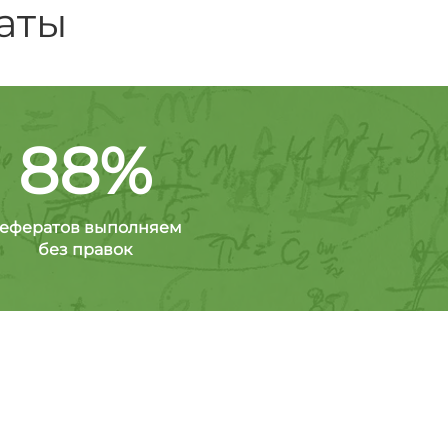
аты
88%
ефератов выполняем
без правок