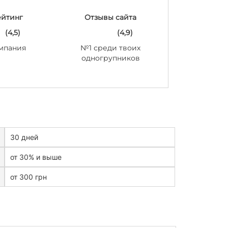
ейтинг
Отзывы сайта
(4,5)
(4,9)
мпания
№1 среди твоих
одногрупников
30 дней
от 30% и выше
от 300 грн