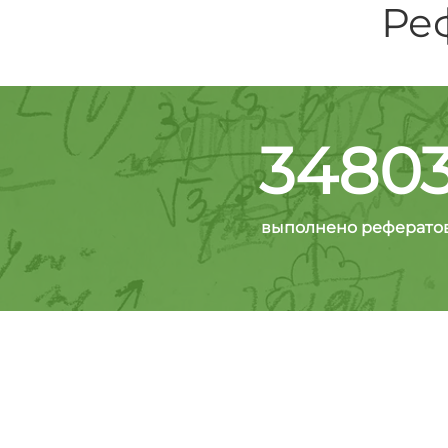
Ре
3480
выполнено реферато