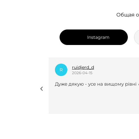
Общая о
Instagram
dian_k.i
D
2025-12-24
вищому рівні 🔥
Нещодавно вперше замовляла у 
курсову роботу і взагалі не
пошкодувала😍😍 Виконали все
чітко, врахували усі рекомендації 
мої побажання, завжди були на
звʼязку(це для мене було
найголовніше). Саме з вами я
знайшла той самий спокій під ча
періоду написання курсової . І до