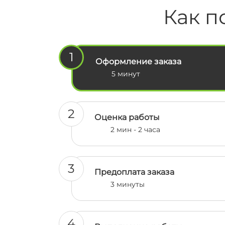
речі, здала і захистила її на 91/100
Как п
🔥 Я ще тоді відразу вас
порекомендувала своїм
одногрупниками і вони також у в
замовляли, їм все сподобалось ☺️
1
Обовʼязково в наступний раз тіль
Оформление заказа
до вас 🫶🫶
5 минут
2
Оценка работы
2 мин - 2 часа
3
Предоплата заказа
3 минуты
4