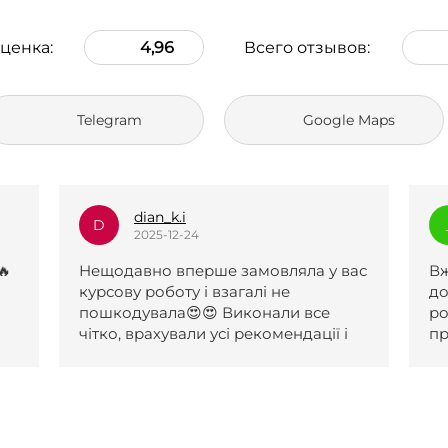
ценка:
4,96
Всего отзывов:
Telegram
Google Maps
_l.e.k.s.a.n.a_
_
2025-12-23
вас
Вже два рази зверталася по вашу
Р
допомогу, роботи чудові. Першу
д
роботу прийняли після одної
і
правки, другу з першого разу. За
обидві роботи отримала 5 і обидві
були виконані навіть раніше
поставленого терміну. Менеджери
с
коли я не відповідала на сайті,
надіслали повідомлення на пошту,