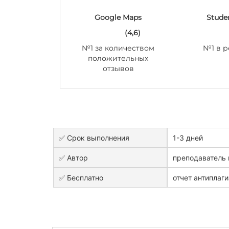
Google Maps
Stude
(4,6)
№1 за количеством
№1 в р
положительных
отзывов
✅ Срок выполнения
1-3 дней
✅ Автор
преподаватель 
✅ Бесплатно
отчет антиплаги