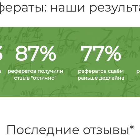
фераты: наши результ
3
87%
77%
в
рефератов получили
рефератов сдаём
р
отзыв "отлично"
раньше дедлайна
Последние отзывы*