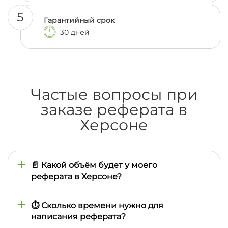
5
Гарантийный срок
30 дней
Частые вопросы при
заказе реферата в
Херсоне
📄 Какой объём будет у моего
реферата в Херсоне?
Объём определяете вы сами или его задаёт
преподаватель. Мы выполним работу на нужное
⏱️ Сколько времени нужно для
количество страниц — от 10 до 25 и больше.
написания реферата?