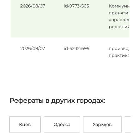
2026/08/07
id-9773-565
Коммуникаци
принятии
управленчес
решений
2026/08/07
id-6232-699
производств
практика
Рефераты в других городах:
Киев
Одесса
Харьков
З