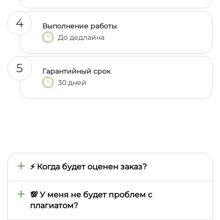
4
Выполнение работы
До дедлайна
5
Гарантийный срок
30 дней
⚡ Когда будет оценен заказ?
Время оценки определяется тем, как быстро мы
найдем подходящего автора, поэтому оно может
💯 У меня не будет проблем с
отличаться в зависимости от сложности
плагиатом?
предмета, темы, сроков выполнения. Обычно это