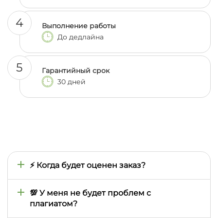
4
Выполнение работы
До дедлайна
5
Гарантийный срок
30 дней
⚡ Когда будет оценен заказ?
Время оценки определяется тем, как быстро мы
найдем подходящего автора, поэтому оно может
💯 У меня не будет проблем с
отличаться в зависимости от сложности
плагиатом?
предмета, темы, сроков выполнения. Обычно это