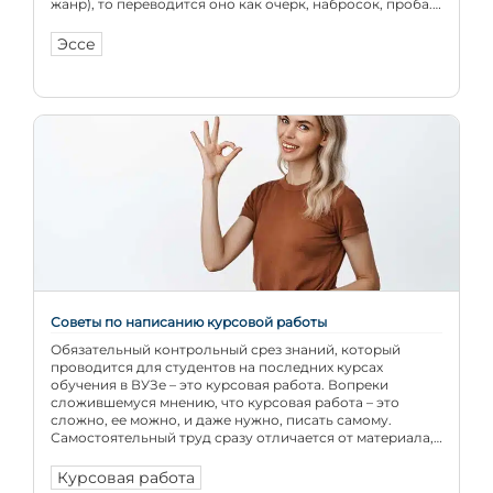
жанр), то переводится оно как очерк, набросок, проба.
Сложность при написании эссе возникает практически
[…]
Эссе
Советы по написанию курсовой работы
Обязательный контрольный срез знаний, который
проводится для студентов на последних курсах
обучения в ВУЗе – это курсовая работа. Вопреки
сложившемуся мнению, что курсовая работа – это
сложно, ее можно, и даже нужно, писать самому.
Самостоятельный труд сразу отличается от материала,
который студент просто скачал в интернете, и такая
работа оценивается на порядок выше. Как писать […]
Курсовая работа