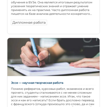
обучения в ВУЗе. Она является итоговым результатом
усвоения теоретических знаний и отражает умение
применять их на практике. Часто дипломная работа
пишется на базе анализа деятельности конкретного
предприятия или организации, а полученные
результаты могут помочь улучшить те или иные аcпекты
Дипломная работа
деятельности. Вы всегда […]
Эссе — научная творческая работа
Помимо рефератов, курсовых работ, экзаменов и всего
прочего, студенты сталкиваются с не менее сложным
для них заданием – написанием эссе. Итак, что такое
эссе и как его написать? Если брать дословно перевод
с французского (откуда произошло это слово, да и сам