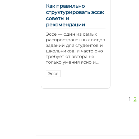
Как правильно
структурировать эссе:
советы и
рекомендации
Эссе — один из самых
распространенных видов
заданий для студентов и
школьников, и часто оно
требует от автора не
только умения ясно и
логично излагать мысли,
но и навыки правильно
Эссе
структурировать текст. В
нашей статье мы
рассмотрим, как
правильно
1
2
структурировать эссе и
дадим советы и
рекомендации, которые
помогут вам написать
качественный и
информативный текст.
Тема […]