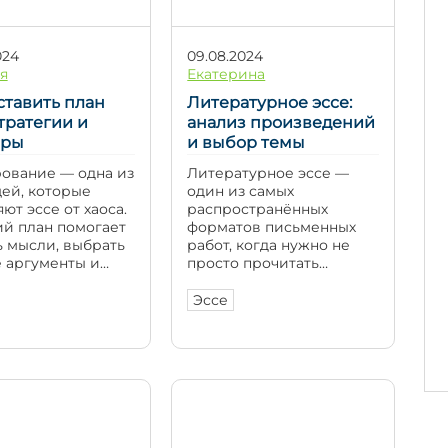
024
09.08.2024
я
Екатерина
ставить план
Литературное эссе:
стратегии и
анализ произведений
еры
и выбор темы
ование — одна из
Литературное эссе —
щей, которые
один из самых
ют эссе от хаоса.
распространённых
й план помогает
форматов письменных
ь мысли, выбрать
работ, когда нужно не
 аргументы и
просто прочитать
 как выстроить
произведение, а
ак, чтобы он
вдумчиво его разобрать.
Эссе
я цельно — от
Такая работа помогает
ения до выводов.
увидеть в тексте то, что
о легко уйти в
скрывается за сюжетом:
, повторяться
нюансы мотивов
терять нить
персонажей,
дения.
особенности стиля,
мся, как
символику, авторские
овить рабочий
акценты. Это уже не