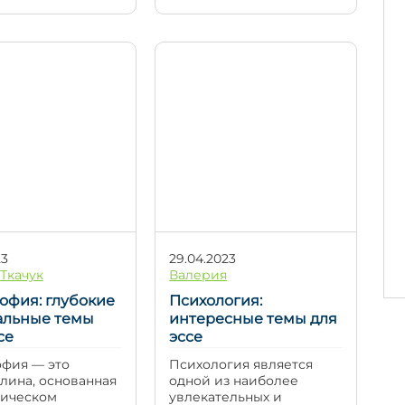
кономики и
зарубежные учебные
а в академических
заведения и в процессе
и среди
изучения языка. Такое
кующих
задание помогает
листов
проверить не только
жает расти. Эссе
знание английского, но и
дования в этих
умение рассуждать,
ях помогают не
аргументировать,
 глубже понять
анализировать
е процессы, но и
информацию и выражать
зировать будущие
собственную позицию.
ии. В этой статье
На первый взгляд
смотрим […]
написание эссе […]
23
29.04.2023
Ткачук
Валерия
офия: глубокие
Психология:
уальные темы
интересные темы для
се
эссе
фия — это
Психология является
лина, основанная
одной из наиболее
тическом
увлекательных и