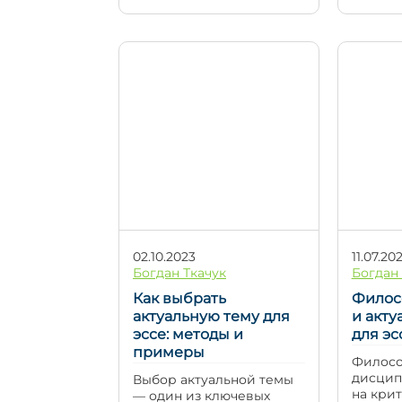
достоверность и
темы э
аргументацию научной
бизнес
работы или
кругах 
студенческого эссе. В
практи
данной статье мы
специа
обсудим различные типы
продол
источников информации
и иссле
и рассмотрим, как
област
правильно их выбирать,
только
анализировать и
текущи
использовать в тексте,
прогно
чтобы ваше эссе было не
тенденц
только убедительным, но
мы рас
[…]
02.10.2023
11.07.20
Богдан Ткачук
Богдан 
Как выбрать
Филос
актуальную тему для
и акт
эссе: методы и
для эс
примеры
Филосо
дисцип
Выбор актуальной темы
на кри
— один из ключевых