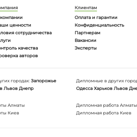
омпания
Клиентам
 компании
Оплата и гарантии
аши ценности
Конфиденциальность
словия сотрудничества
Партнерам
слуги
Вакансии
онтроль качества
Эксперты
роверка авторов
угих городах:
Запорожье
Дипломные в других город
в
Львов
Днепр
Одесса
Харьков
Львов
Дн
оты Алматы
Дипломная работа Алматы
оты Киев
Дипломная работа Киев