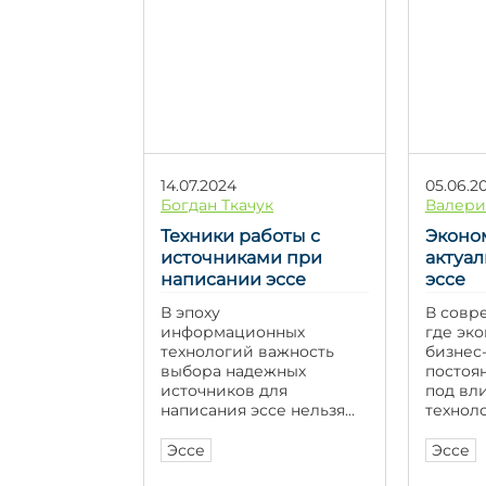
позволяют глубже
план, 
осмыслить процессы и
можно 
изменения,
идеи […
происходившие в
различные периоды, и
обсудить их значимость
[…]
14.07.2024
05.06.2
Богдан Ткачук
Валери
Техники работы с
Эконом
источниками при
актуа
написании эссе
эссе
В эпоху
В совр
информационных
где эк
технологий важность
бизнес
выбора надежных
постоя
источников для
под вл
написания эссе нельзя
технол
недооценить. Качество
трендо
исходных данных
междун
Эссе
Эссе
напрямую влияет на
политик