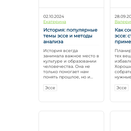
02.10.2024
28.09.2
Екатерина
Валери
История: популярные
Как со
темы эссе и методы
эссе: 
анализа
прим
История всегда
Планир
занимала важное место в
тех ве
культуре и образовании
избавля
человечества. Она не
Хороши
только помогает нам
собрат
понять прошлое, но и
нужные
формирует наше
понять,
видение будущего.
текст т
Эссе
Эссе
Исторические эссе
читалс
представляют собой
вступл
важный инструмент для
Без нег
анализа и
сторону
интерпретации событий,
или по
которые оказали
рассуж
влияние на современное
Разберё
общество. Они
подгот