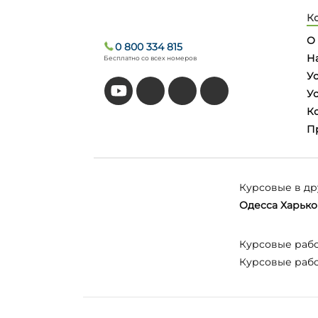
К
О
0 800 334 815
Н
Бесплатно со всех номеров
У
У
К
П
Курсовые в др
Одесса
Харько
Курсовые раб
Курсовые раб