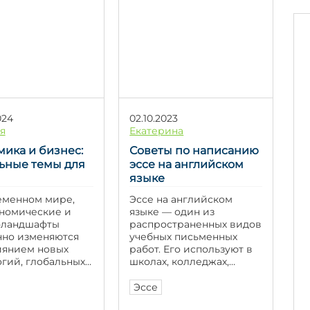
какими способами
пересказ, а попытка
структурировать
понять, как устроено
]
произведение и какие
смыслы в нём заложены.
[…]
024
02.10.2023
я
Екатерина
ика и бизнес:
Советы по написанию
льные темы для
эссе на английском
языке
еменном мире,
Эссе на английском
ономические и
языке — один из
-ландшафты
распространенных видов
нно изменяются
учебных письменных
иянием новых
работ. Его используют в
огий, глобальных
школах, колледжах,
в и
университетах, на
ародной
экзаменах, при
Эссе
и, актуальность
поступлении в