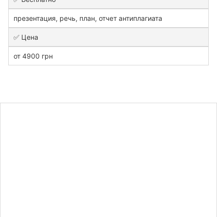
презентация, речь, план, отчет антиплагиата
✅ Цена
от 4900 грн
Узнайте
стоимость
дипломной
работы