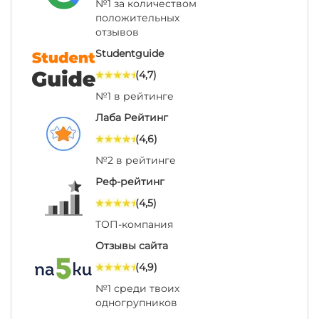
№1 за количеством
положительных
отзывов
Studentguide
(4,7)
№1 в рейтинге
Лаба Рейтинг
(4,6)
№2 в рейтинге
Реф-рейтинг
(4,5)
ТОП-компания
Отзывы сайта
(4,9)
№1 среди твоих
одногрупников