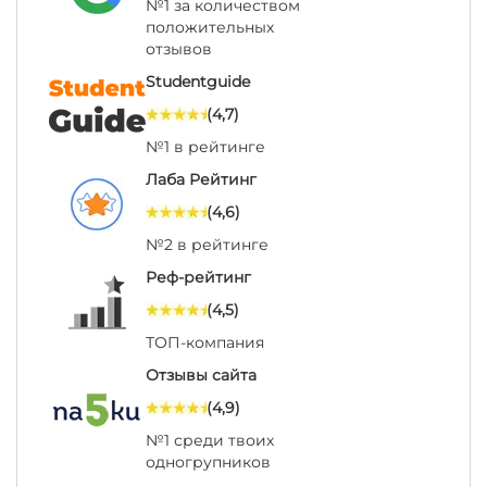
№1 за количеством
положительных
отзывов
Studentguide
(4,7)
№1 в рейтинге
Лаба Рейтинг
(4,6)
№2 в рейтинге
Реф-рейтинг
(4,5)
ТОП-компания
Отзывы сайта
(4,9)
№1 среди твоих
одногрупников