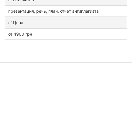
презентация, речь, план, отчет антиплагиата
✅ Цена
от 4900 грн
Узнайте
стоимость
дипломной
работы