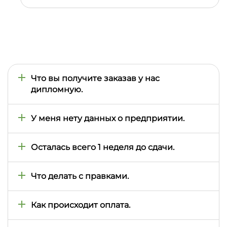
Что вы получите заказав у нас
дипломную.
Вместе с дипломной вы получите презентацию,
речь.
У меня нету данных о предприятии.
Мы найдем информацию о нужной вам компании
или сделаем правдоподобные расчеты, по
Осталась всего 1 неделя до сдачи.
отчетности аналогичных предприятий.
Да, мы успеем написать дипломную работу, но
стоимость может увеличиться на 50%.
Что делать с правками.
В течении гарантийного периода (3 месяца)
исправления бесплатные.
Как происходит оплата.
Мы работаем по предоплате 50%, можно