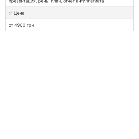
презентация, речь, план, отчет антиплагиата
✅ Цена
от 4900 грн
Узнайте
стоимость
дипломной
работы