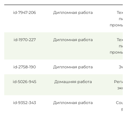
id-7947-206
Дипломная работа
Техн
пи
промыш
id-1970-227
Дипломная работа
Техн
пи
промыш
id-2758-190
Дипломная работа
Эко
id-5026-945
Домашняя работа
Регио
эко
id-9352-343
Дипломная работа
Соци
ра