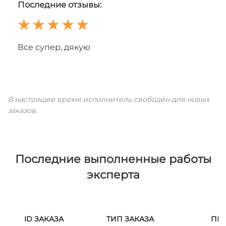
Последние отзывы:
Все супер, дякую
В настоящее время исполнитель свободен для новых
заказов.
Последние выполненные работы
эксперта
ID ЗАКАЗА
ТИП ЗАКАЗА
ПР