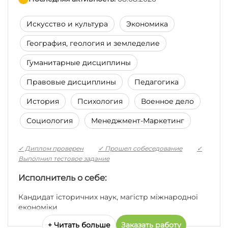
Искусство и культура
Экономика
География, геология и земледелие
Гуманитарные дисциплины
Правовые дисциплины
Педагогика
История
Психология
Военное дело
Социология
Менеджмент-Маркетинг
✓ Диплом проверен
✓ Прошел собеседование
✓
Выполнил тестовое задание
Исполнитель о себе:
Кандидат історичних наук, магістр міжнародної
економіки
+ Читать больше
Заказать работу