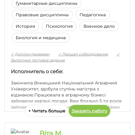
Гуманитарные дисциплины
Правовые дисциплины
Педагогика
Робота виконана чудово, я задоволена!!
История
Психология
Военное дело
Биология и медицина
✓ Диплом проверен
✓ Прошел собеседование
✓
Выполнил тестовое задание
Исполнитель о себе:
Закінчила Вінницький Національний Аграрний
Університет, здобула ступінь магістра з
відзнакою.Працювала в аграрному бізнесі
займаючи керівні посади. Вже близько 5-ти років
займаюсь написанням студентських робіт різних
+ Читать больше
Заказать работу
рівнів складності. Маю творчі нахили тому писати
роботи власними слова, щоб уникнути плагіату
для мене не проблема. Високий рівень
відповідальності та перфекціонізму це риси, які я
Віта М.