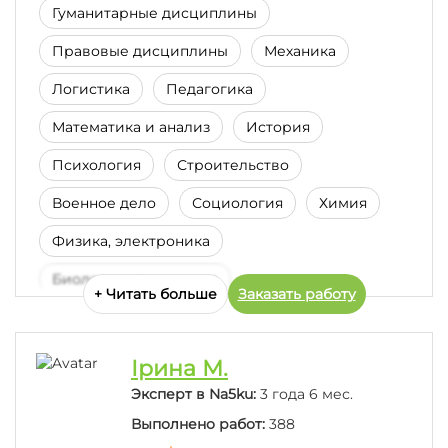
Гуманитарные дисциплины
Правовые дисциплины
Механика
Логистика
Педагогика
Математика и анализ
История
Психология
Строительство
Военное дело
Социология
Химия
Физика, электроника
Биология и медицина
+ Читать больше
Заказать работу
Статистика и тервер
Иностранные языки
Бухгалтерский учет
Ірина М.
Производство, промышленность
Эксперт в Na5ku:
3 года 6 мес.
Выполнено работ:
388
Менеджмент-Маркетинг