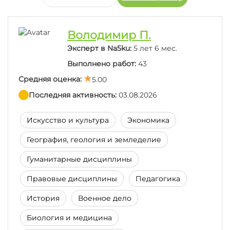
Последние отзывы:
Володимир П.
Эксперт в Na5ku:
5 лет 6 мес.
Дякую за роботу, після захисту повідомлю про
Выполнено работ:
43
результат
Средняя оценка:
5.00
Последняя активность:
03.08.2026
Очень хорошо сделана курсовая, большое
спасибо)
Искусство и культура
Экономика
География, геология и земледелие
Прекрасно выполненная работа . Спасибо
Гуманитарные дисциплины
большое !
Правовые дисциплины
Педагогика
История
Военное дело
Биология и медицина