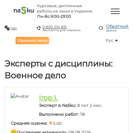
Курсовые, дипломные
работы на заказ в Украине.
Пн-Вс 9:00-23:00
Обратный
0 800 334 815
Чат
Бесплатно для Украины
звонок
Рус
Оформить заказ
Эксперты с дисциплины:
Военное дело
Ігор І.
Эксперт в Na5ku:
8 лет 2 мес.
Выполнено работ:
78
Средняя оценка:
5.00
Последняя активность:
08.08.2026