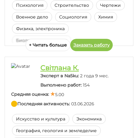
Психология
Строительство
Чертежи
Дуже вдячна за якісну та швидку роботу . Без
Военное дело
Социология
Химия
турбот без зайвих питань і вчасно . Саме те що
треба , дякую.:)
Физика, электроника
Биология и медицина
+ Читать больше
Заказать работу
Швидко, все по темі, те як треба, чудова робота, і
Программирование
Статистика и тервер
швидка включенність в роботу. По обсягу і
Иностранные языки
Бухгалтерский учет
оформленню майже не було ніяких питань
Cвітлана К.
Производство, промышленность
Эксперт в Na5ku:
2 года 9 мес.
Выполнено работ:
154
Менеджмент-Маркетинг
Переглянула курсову, все добре, дякую велике!
Средняя оценка:
5.00
Последняя активность:
03.06.2026
✓ Диплом проверен
✓ Прошел собеседование
✓
Выполнил тестовое задание
Искусство и культура
Экономика
Исполнитель о себе:
География, геология и земледелие
Маю дві вищі освіти та значний досвід у написанні