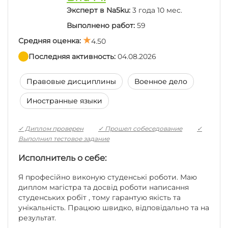
використовую в будь-якій справі за яку беруся.
Эксперт в Na5ku:
3 года 10 мес.
Выполнено работ:
59
Средняя оценка:
4.50
Последние отзывы:
Последняя активность:
04.08.2026
Правовые дисциплины
Военное дело
Дуже вдячна, робота виконана швидко,все
професійно та надійно.
Иностранные языки
✓ Диплом проверен
✓ Прошел собеседование
✓
Отлично
Выполнил тестовое задание
Исполнитель о себе:
Висловлюю щиру подяку за якісно виконану
Я професійно виконую студенські роботи. Маю
роботу. Завдання виконано відповідально, з
диплом магістра та досвід роботи написання
дотриманням установлених вимог та у погоджені
студенських робіт , тому гарантую якість та
строки. Зміст роботи свідчить про високий рівень
унікальність. Працюю швидко, відповідально та на
професійної підготовки виконавця. Задоволена
результат.
співпрацею. Дякую.