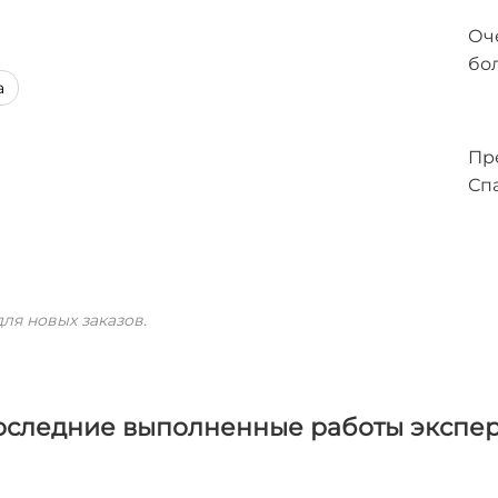
Оч
бо
а
Пр
Сп
ля новых заказов.
оследние выполненные работы экспер