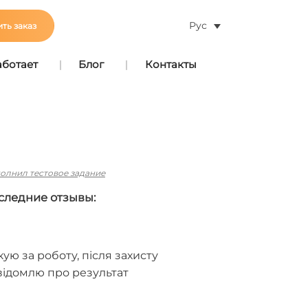
Рус
ть заказ
аботает
Блог
Контакты
олнил тестовое задание
следние отзывы:
ую за роботу, після захисту
відомлю про результат