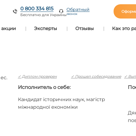
0 800 334 815
Обратный
Оформи
звонок
Бесплатно для Украины
 акции
Эксперты
Отзывы
Как это р
✓ Диплом проверен
✓ Прошел собеседование
✓ Вып
мес.
Исполнитель о себе:
По
Кандидат історичних наук, магістр
міжнародної економіки
Дяк
по