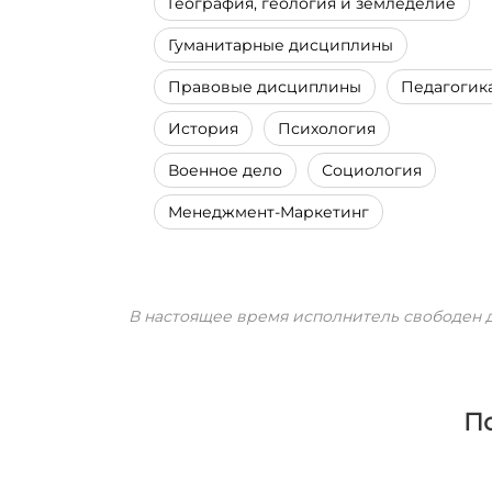
География, геология и земледелие
Гуманитарные дисциплины
Правовые дисциплины
Педагогик
История
Психология
Военное дело
Социология
Менеджмент-Маркетинг
В настоящее время исполнитель свободен д
П