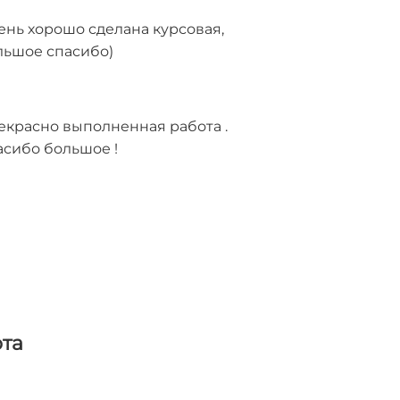
ень хорошо сделана курсовая,
льшое спасибо)
екрасно выполненная работа .
асибо большое !
та