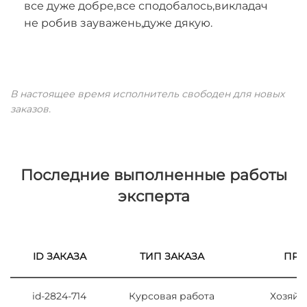
все дуже добре,все сподобалось,викладач
не робив зауважень,дуже дякую.
В настоящее время исполнитель свободен для новых
заказов.
Последние выполненные работы
эксперта
ID ЗАКАЗА
ТИП ЗАКАЗА
ПРЕ
id-2824-714
Курсовая работа
Хозяйс