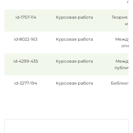
пр
id-1757-114
Курсовая работа
Теория г
и п
id-8022-163
Курсовая работа
Междун
отно
id-4299-435
Курсовая работа
Междун
публичн
id-3277-194
Курсовая работа
Библиоте