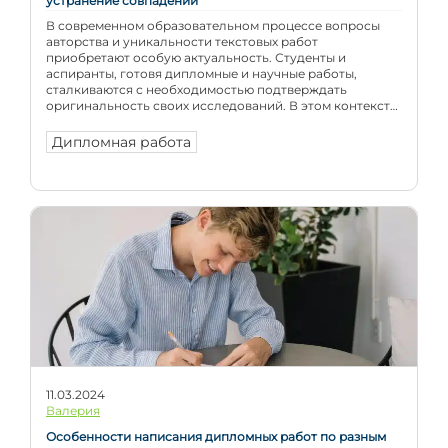
устранение совпадений
В современном образовательном процессе вопросы
авторства и уникальности текстовых работ
приобретают особую актуальность. Студенты и
аспиранты, готовя дипломные и научные работы,
сталкиваются с необходимостью подтверждать
оригинальность своих исследований. В этом контексте
сервисы антиплагиата становятся не просто
вспомогательными инструментами, а необходимым
Дипломная работа
элементом академической культуры и добросовестной
научной практики. Цель антиплагиатных проверок —
обеспечить уникальность текста, идентифицировать […]
11.03.2024
Валерия
Особенности написания дипломных работ по разным