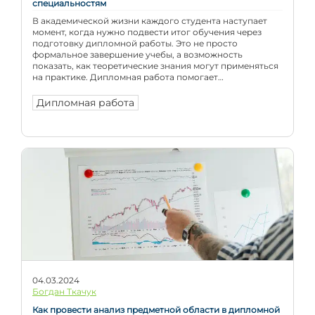
специальностям
В академической жизни каждого студента наступает
момент, когда нужно подвести итог обучения через
подготовку дипломной работы. Это не просто
формальное завершение учебы, а возможность
показать, как теоретические знания могут применяться
на практике. Дипломная работа помогает
продемонстрировать уровень профессиональной
подготовки, способность к самостоятельному анализу
Дипломная работа
и умение работать с научной информацией. Выбор темы
дипломной работы имеет большое […]
04.03.2024
Богдан Ткачук
Как провести анализ предметной области в дипломной