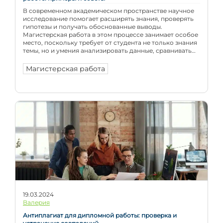
В современном академическом пространстве научное
исследование помогает расширять знания, проверять
гипотезы и получать обоснованные выводы.
Магистерская работа в этом процессе занимает особое
место, поскольку требует от студента не только знания
темы, но и умения анализировать данные, сравнивать
факты и делать самостоятельные выводы.
Статистические методы в магистерской работе
Магистерская работа
используются не просто как технический инструмент.
Они помогают […]
19.03.2024
Валерия
Антиплагиат для дипломной работы: проверка и