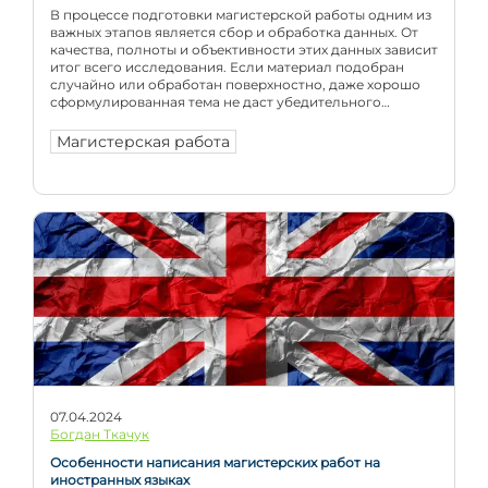
В процессе подготовки магистерской работы одним из
важных этапов является сбор и обработка данных. От
качества, полноты и объективности этих данных зависит
итог всего исследования. Если материал подобран
случайно или обработан поверхностно, даже хорошо
сформулированная тема не даст убедительного
научного результата. Правильно выбранные методы
сбора и анализа данных помогают: упростить процесс
Магистерская работа
исследования; получить более точные […]
07.04.2024
Богдан Ткачук
Особенности написания магистерских работ на
иностранных языках