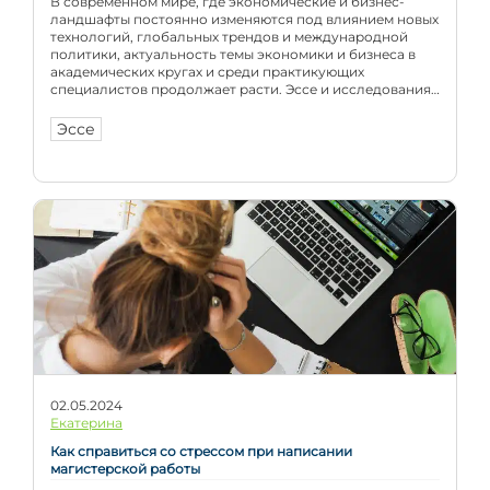
В современном мире, где экономические и бизнес-
ландшафты постоянно изменяются под влиянием новых
технологий, глобальных трендов и международной
политики, актуальность темы экономики и бизнеса в
академических кругах и среди практикующих
специалистов продолжает расти. Эссе и исследования
в этих областях помогают не только глубже понять
текущие процессы, но и прогнозировать будущие
Эссе
тенденции. В этой статье мы рассмотрим […]
02.05.2024
Екатерина
Как справиться со стрессом при написании
магистерской работы