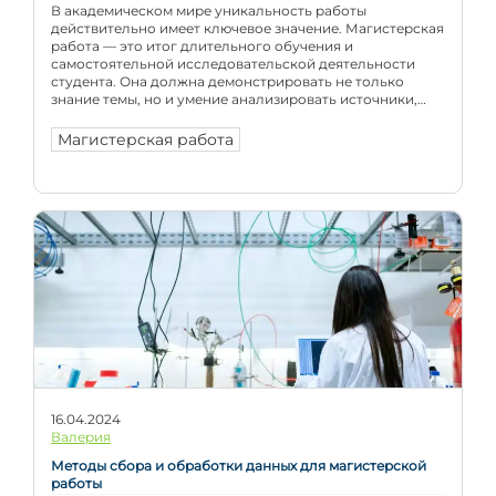
В академическом мире уникальность работы
действительно имеет ключевое значение. Магистерская
работа — это итог длительного обучения и
самостоятельной исследовательской деятельности
студента. Она должна демонстрировать не только
знание темы, но и умение анализировать источники,
формулировать собственные выводы и аргументы. На
практике же из-за нехватки опыта, спешки или
Магистерская работа
банальной невнимательности возникает риск плагиата,
который может негативно сказаться […]
16.04.2024
Валерия
Методы сбора и обработки данных для магистерской
работы