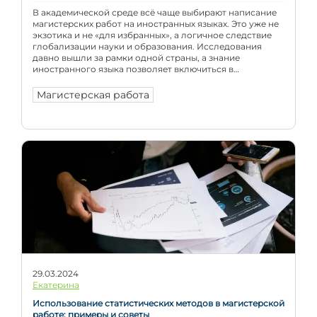
В академической среде всё чаще выбирают написание
магистерских работ на иностранных языках. Это уже не
экзотика и не «для избранных», а логичное следствие
глобализации науки и образования. Исследования
давно вышли за рамки одной страны, а знание
иностранного языка позволяет включиться в
международный научный диалог и сделать свою работу
заметной за пределами локального академического
Магистерская работа
круга. Особенно […]
29.03.2024
Екатерина
Использование статистических методов в магистерской
работе: примеры и советы