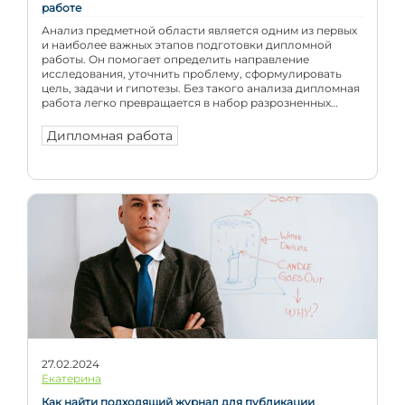
работе
Анализ предметной области является одним из первых
и наиболее важных этапов подготовки дипломной
работы. Он помогает определить направление
исследования, уточнить проблему, сформулировать
цель, задачи и гипотезы. Без такого анализа дипломная
работа легко превращается в набор разрозненных
материалов, где вроде бы много информации, но не
всегда понятно, зачем она нужна и как связана с темой.
Дипломная работа
Качественный […]
27.02.2024
Екатерина
Как найти подходящий журнал для публикации