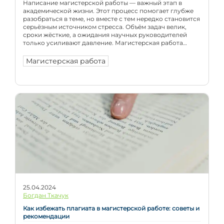
Написание магистерской работы — важный этап в
академической жизни. Этот процесс помогает глубже
разобраться в теме, но вместе с тем нередко становится
серьёзным источником стресса. Объём задач велик,
сроки жёсткие, а ожидания научных руководителей
только усиливают давление. Магистерская работа
требует не только знаний и аккуратной
исследовательской работы, но и умения
Магистерская работа
организовывать своё время, сохранять концентрацию
[…]
25.04.2024
Богдан Ткачук
Как избежать плагиата в магистерской работе: советы и
рекомендации