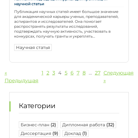
научной статьи
Публикация научных статей имеет большое значение
для академической карьеры ученых, преподавателей,
аспирантов и исследователей. Она помогает
распространять результаты исследований,
подтверждать научную активность, участвовать в
конкурсах, получать гранты и укреплять
профессиональную репутацию. Однако перед
публикацией автору нужно выбрать подходящий
Научная статья
журнал. От этого выбора зависит, кто увидит статью,
насколько быстро она будет опубликована, будет ли
она индексироваться […]
«
1
2
3
4
5
6
7
8
…
27
Следующая
Предыдущая
»
Категории
Бизнес-план
(2)
Дипломная работа
(32)
Диссертация
(9)
Доклад
(1)