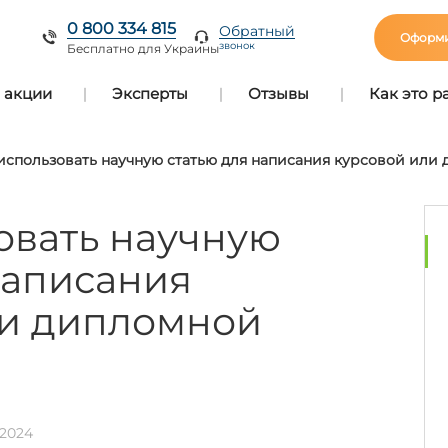
0 800 334 815
Обратный
Оформи
звонок
Бесплатно для Украины
 акции
Эксперты
Отзывы
Как это р
использовать научную статью для написания курсовой или
овать научную
написания
ли дипломной
.2024