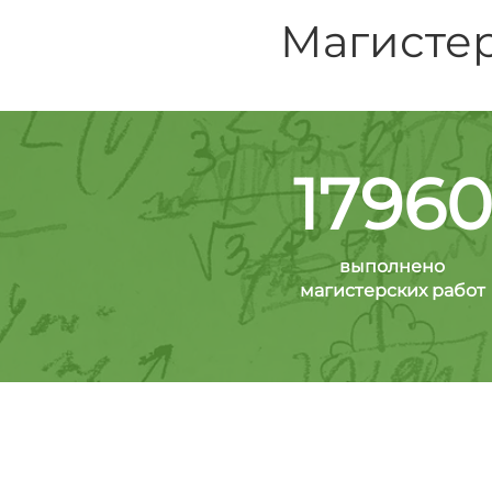
Магистер
17960
выполнено
магистерских работ