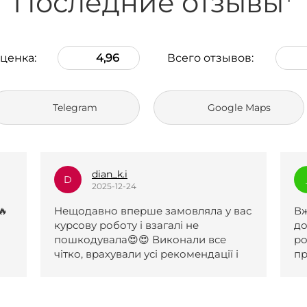
Последние отзывы*
ценка:
4,96
Всего отзывов:
Telegram
Google Maps
_l.e.k.s.a.n.a_
_
2025-12-23
у вас
Вже два рази зверталася по вашу
допомогу, роботи чудові. Першу
роботу прийняли після одної
ї і
правки, другу з першого разу. За
обидві роботи отримала 5 і обидві
були виконані навіть раніше
поставленого терміну. Менеджери