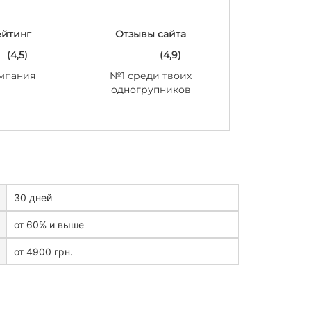
ейтинг
Отзывы сайта
(4,5)
(4,9)
мпания
№1 среди твоих
одногрупников
30 дней
от 60% и выше
от 4900 грн.