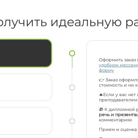
ас
коли я не відповідала на сайті,
до
надіслали повідомлення на пошту,
0🔥🔥
смс та навіть подзвонили за що їм
олучить идеальную р
величезна подяка. Ціни порівняно з
іншими взагалі топ. Рекомендую вас
 вас
усім своїм друзям та одногрупникам
☺️
і сама буду звертатися ще. Велике
льки
дякую усій вашій команді 😍🔥
Оформить заказ 
удобном мессен
форму
👉 Заказ оформля
стоимость и ни к
🔥Если у вас нет
преподавателе
🎁 К дипломной 
речь и презента
комментариях
Прием и оценка 