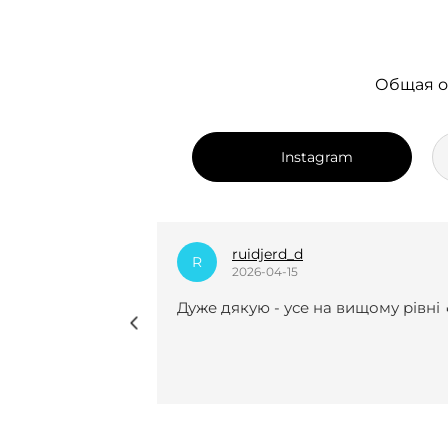
Общая о
Instagram
dian_k.i
D
2025-12-24
 вищому рівні 🔥
Нещодавно вперше замовляла 
курсову роботу і взагалі не
пошкодувала😍😍 Виконали все
чітко, врахували усі рекомендаці
мої побажання, завжди були на
звʼязку(це для мене було
найголовніше). Саме з вами я