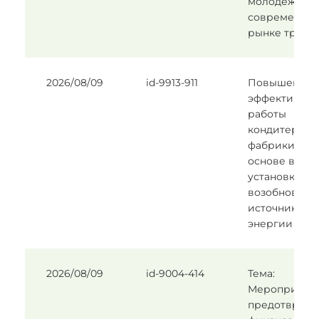
молодёжы на
современно
рынке труда
2026/08/09
id-9913-911
Повышение
эффективнос
работы
кондитерско
фабрики на
основе внед
установки с
возобновля
источниками
энергии
2026/08/09
id-9004-414
Тема:
Мероприятия
предотвращ