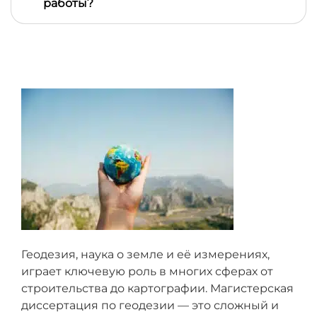
работы?
на этой странице, и он попросит менеджера
ответить вам вне очереди
Все пожелания и вопросы автору вы можете
передать через менеджера — благодаря этому он
может проконтролировать выполнение всех
договоренностей и проследить, чтобы автор не
пропустил ваш вопрос
Геодезия, наука о земле и её измерениях,
играет ключевую роль в многих сферах от
строительства до картографии. Магистерская
диссертация по геодезии — это сложный и