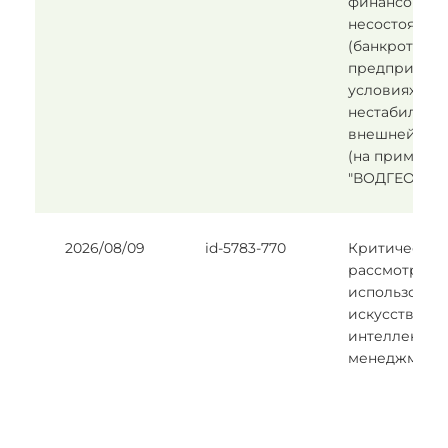
финансовой
несостоятел
(банкротства
предприятия
условиях
нестабильно
внешней ср
(на примере
"ВОДГЕО").
2026/08/09
id-5783-770
Критическое
рассмотрени
использован
искусственн
интеллекта в
менеджмент