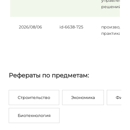
управленчес
решений
2026/08/06
id-6638-725
производств
практика
Рефераты по предметам:
Строительство
Экономика
Филос
Биотехнология