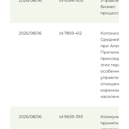
2026/08/06
id-9266-905
Управление
бизнес
процессами
2026/08/06
id-7859-412
Колонизация
Средней Ази
при Александр
Причины
присоедине
этих террито
особенности
управления 
отношения с
коренным
населением
2026/08/06
id-9659-393
Коммуникац
принятии