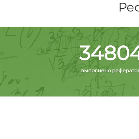
Ре
3480
выполнено реферато