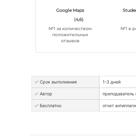
Google Maps
Stude
(4,6)
№1 за количеством
№1 в р
положительных
отзывов
✅ Срок выполнения
1-3 дней
✅ Автор
преподаватель 
✅ Бесплатно
отчет антиплаги