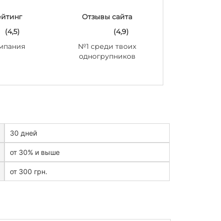
ейтинг
Отзывы сайта
(4,5)
(4,9)
мпания
№1 среди твоих
одногрупников
30 дней
от 30% и выше
от 300 грн.