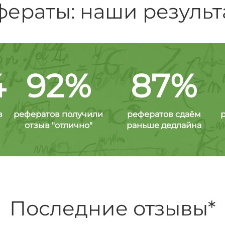
фераты: наши результ
4
92%
87%
в
рефератов получили
рефератов сдаём
отзыв "отлично"
раньше дедлайна
Последние отзывы*