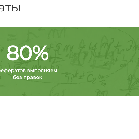
аты
80%
рефератов выполняем
без правок