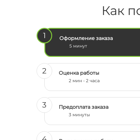
речі, здала і захистила її на 91/100
Как п
🔥 Я ще тоді відразу вас
порекомендувала своїм
одногрупниками і вони також у в
замовляли, їм все сподобалось ☺️
1
Обовʼязково в наступний раз тіль
Оформление заказа
до вас 🫶🫶
5 минут
2
Оценка работы
2 мин - 2 часа
3
Предоплата заказа
3 минуты
4