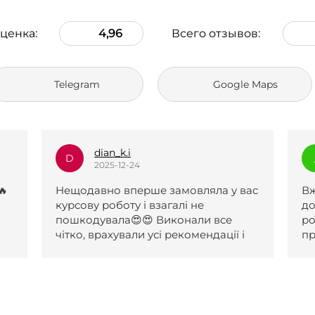
ценка:
4,96
Всего отзывов:
Telegram
Google Maps
_l.e.k.s.a.n.a_
_
2025-12-23
вас
Вже два рази зверталася по вашу
Р
допомогу, роботи чудові. Першу
д
роботу прийняли після одної
і
правки, другу з першого разу. За
обидві роботи отримала 5 і обидві
були виконані навіть раніше
поставленого терміну. Менеджери
коли я не відповідала на сайті,
надіслали повідомлення на пошту,