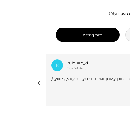
Общая о
Instagram
dian_k.i
D
2025-12-24
вищому рівні 🔥
Нещодавно вперше замовляла у 
курсову роботу і взагалі не
пошкодувала😍😍 Виконали все
чітко, врахували усі рекомендації 
мої побажання, завжди були на
звʼязку(це для мене було
найголовніше). Саме з вами я
знайшла той самий спокій під час
періоду написання курсової . І до