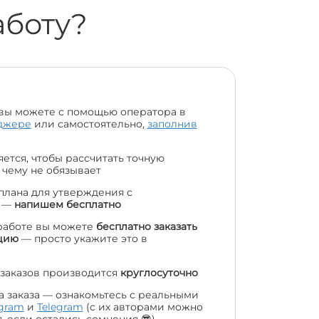
аботу?
вы можете с помощью оператора в
джере
или самостоятельно,
заполнив
ется, чтобы рассчитать точную
 чему не обязывает
 плана для утверждения с
м —
напишем бесплатно
работе вы можете
бесплатно заказать
цию
— просто укажите это в
заказов производится
круглосуточно
а заказа — ознакомьтесь с реальными
agram
и
Telegram
(с их авторами можно