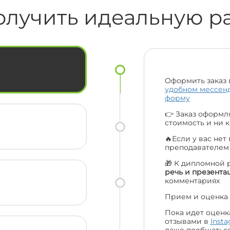
🔥
смс та навіть подзвонили за що їм
олучить идеальную р
величезна подяка. Ціни порівняно з
іншими взагалі топ. Рекомендую вас
ас
усім своїм друзям та одногрупникам
і сама буду звертатися ще. Велике
ки
дякую усій вашій команді 😍🔥
Оформить заказ 
удобном мессен
форму
👉 Заказ оформля
стоимость и ни к
🔥Если у вас нет
преподавателе
🎁 К дипломной 
речь и презента
комментариях
Прием и оценка 
Пока идет оценк
отзывами в
Inst