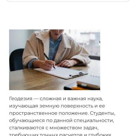
ответить вам вне очереди
Все пожелания и вопросы автору вы можете
передать через менеджера — благодаря этому он
может проконтролировать выполнение всех
договоренностей и проследить, чтобы автор не
пропустил ваш вопрос
Геодезия — сложная и важная наука,
изучающая земную поверхность и ее
пространственное положение. Студенты,
обучающиеся по данной специальности,
сталкиваются с множеством задач,
требующих точных расчетов и глубоких