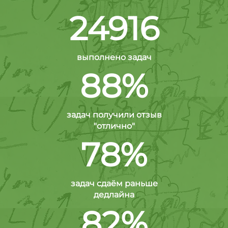
24916
выполнено задач
88%
задач получили отзыв
"отлично"
78%
задач сдаём раньше
дедлайна
82%