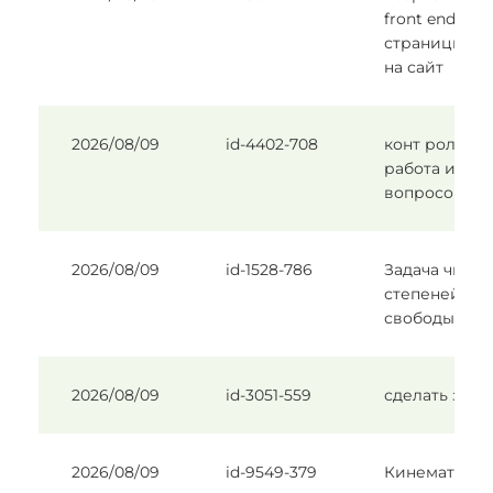
front end
страницы вх
на сайт
2026/08/09
id-4402-708
конт рольная
работа из 5
вопросов
2026/08/09
id-1528-786
Задача число
степеней
свободы
2026/08/09
id-3051-559
сделать зада
2026/08/09
id-9549-379
Кинематика