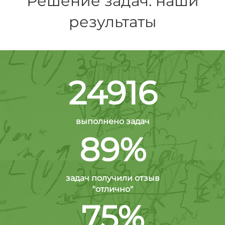
Решение задач: наши
результаты
24916
выполнено задач
89%
задач получили отзыв
"отлично"
75%