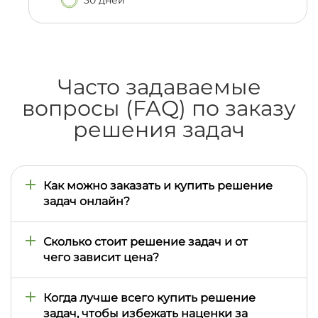
Часто задаваемые
вопросы (FAQ) по заказу
решения задач
Как можно заказать и купить решение
задач онлайн?
Купить решение задач студенту в Киеве или в
любом другом городе Украины удобнее всего
Сколько стоит решение задач и от
через специализированную онлайн-платформу
чего зависит цена?
na5ku.com.ua. Для этого необходимо заполнить
онлайн-заявку, четко указав тему, объем, все
Стоимость решения одной задачи составляет от
требования вашего преподавателя и желаемые
110 грн, а общий пакет задач обычно стоит 400–
Когда лучше всего купить решение
сроки выполнения.
1000 грн. Финальная цена зависит от количества
задач, чтобы избежать наценки за