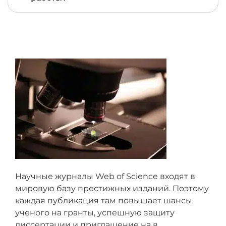
на этой странице, и он попросит менеджера
ответить вам вне очереди
Все пожелания и вопросы автору вы можете
передать через менеджера — благодаря этому он
может проконтролировать выполнение всех
договоренностей и проследить, чтобы автор не
пропустил ваш вопрос
Научные журналы Web of Science входят в
мировую базу престижных изданий. Поэтому
каждая публикация там повышает шансы
ученого на гранты, успешную защиту
диссертации и приглашение на в