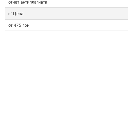
отчет антиплагиата
✅ Цена
от 475 грн.
Узнайте
стоимость
научной
статьи