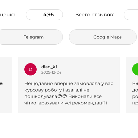
ценка:
4,96
Всего отзывов:
Telegram
Google Maps
_l.e.k.s.a.n.a_
_
2025-12-23
 вас
Вже два рази зверталася по вашу
допомогу, роботи чудові. Першу
роботу прийняли після одної
 і
правки, другу з першого разу. За
обидві роботи отримала 5 і обидві
були виконані навіть раніше
поставленого терміну. Менеджери
с
коли я не відповідала на сайті,
о
надіслали повідомлення на пошту,