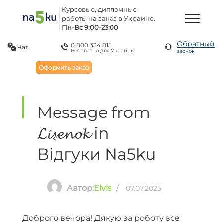
Курсовые, дипломные
работы на заказ в Украине.
Пн-Вс 9:00-23:00
Обратный
0 800 334 815
Чат
Бесплатно для Украины
звонок
Оформить заказ
Message from
𝓛𝓲𝓼𝓮𝓷𝓸𝓴 in
Відгуки Na5ku
Автор:
Elvis
/
07.07.2025
Доброго вечора! Дякую за роботу все