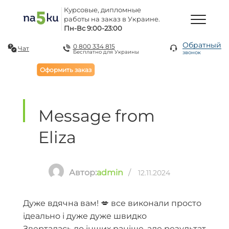
Курсовые, дипломные
работы на заказ в Украине.
Пн-Вс 9:00-23:00
Обратный
0 800 334 815
Чат
Бесплатно для Украины
звонок
Оформить заказ
Message from
Eliza
Автор:
admin
/
12.11.2024
Дуже вдячна вам! 💋 все виконали просто
ідеально і дуже дуже швидко
Зверталась до інших раніше, але результат