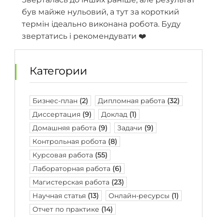
був майже нульовий, а тут за короткий
термін ідеально виконана робота. Буду
звертатись і рекомендувати ❤️
Категории
Бизнес-план
(2)
Дипломная работа
(32)
Диссертация
(9)
Доклад
(1)
Домашняя работа
(9)
Задачи
(9)
Контрольная робота
(8)
Курсовая работа
(55)
Лабораторная работа
(6)
Магистерская работа
(23)
Научная статья
(13)
Онлайн-ресурсы
(1)
Отчет по практике
(14)