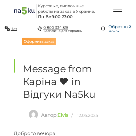
Курсовые, дипломные
работы на заказ в Украине.
Пн-Вс 9:00-23:00
Обратный
0 800 334 815
Чат
Бесплатно для Украины
звонок
Оформить заказ
Message from
Каріна 🖤 in
Відгуки Na5ku
Автор:
Elvis
/
12.05.2025
Доброго вечора