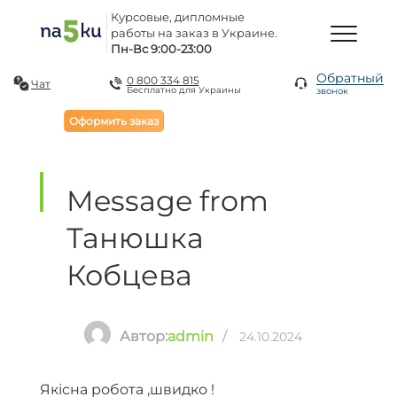
Курсовые, дипломные
работы на заказ в Украине.
Пн-Вс 9:00-23:00
Обратный
0 800 334 815
Чат
Бесплатно для Украины
звонок
Оформить заказ
Message from
Танюшка
Кобцева
Автор:
admin
/
24.10.2024
Якісна робота ,швидко !