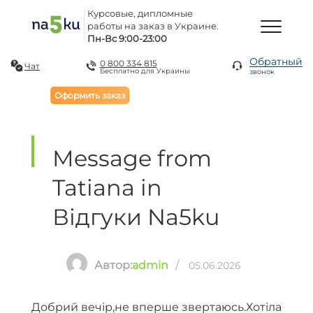
Курсовые, дипломные
работы на заказ в Украине.
Пн-Вс 9:00-23:00
Обратный
0 800 334 815
Чат
Бесплатно для Украины
звонок
Оформить заказ
Message from
Tatiana in
Відгуки Na5ku
Автор:
admin
/
05.06.2026
Добрий вечір,не вперше звертаюсь.Хотіла