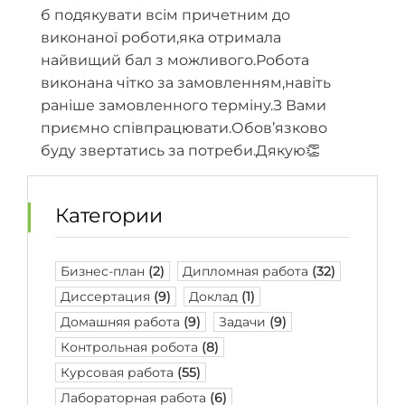
б подякувати всім причетним до
виконаної роботи,яка отримала
найвищий бал з можливого.Робота
виконана чітко за замовленням,навіть
раніше замовленного терміну.З Вами
приємно співпрацювати.Обов’язково
буду звертатись за потреби.Дякую👏
Категории
Бизнес-план
(2)
Дипломная работа
(32)
Диссертация
(9)
Доклад
(1)
Домашняя работа
(9)
Задачи
(9)
Контрольная робота
(8)
Курсовая работа
(55)
Лабораторная работа
(6)