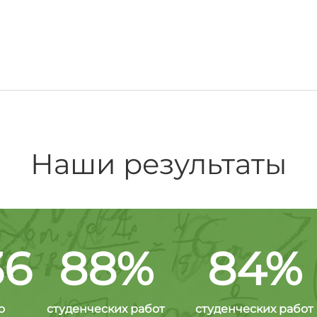
Наши результаты
36
88%
84%
о
студенческих работ
студенческих работ