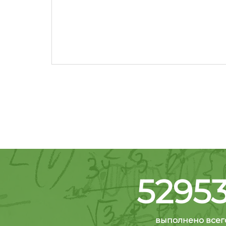
5295
выполнено всег