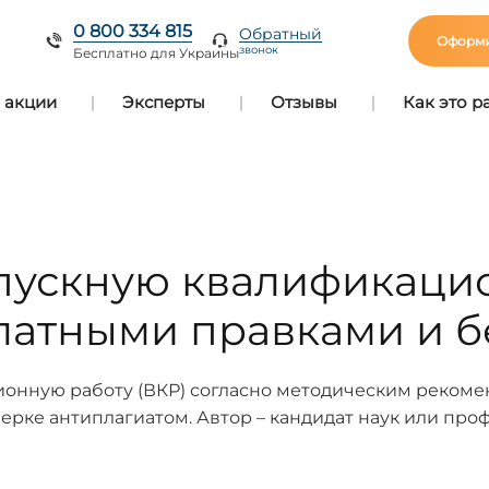
0 800 334 815
Обратный
Оформи
звонок
Бесплатно для Украины
 акции
Эксперты
Отзывы
Как это р
ыпускную квалификаци
латными правками и б
нную работу (ВКР) согласно методическим рекомен
ерке антиплагиатом. Автор – кандидат наук или пр