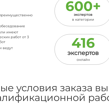
600+
экспертов
, преимущественно
в категории
собеседование
 или имеют
416
ских работ от 3
бот
и ведут
экспертов
онлайн
ые условия заказа в
алификационной раб