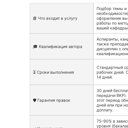
Подбор темы и 
необходимости)
📘 Что входит в услугу
оформление вы
работы по мет
вашей кафедры
Аспиранты, кан
также препода
🎓 Квалификация автора
дисциплин с о
квалификационн
Стандартный ср
⏳ Сроки выполнения
рабочих дней. 
14 дней.
30 дней беспла
передачи ВКР).
🛡️ Гарантия правок
этот период обн
дней или при н
доплату.
75–90% в завис
уровня (бакала