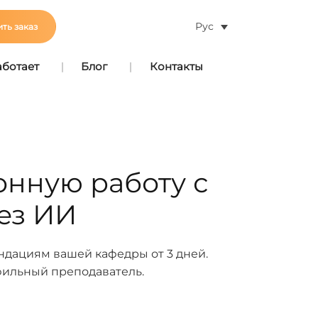
Рус
ть заказ
аботает
Блог
Контакты
онную работу с
ез ИИ
дациям вашей кафедры от 3 дней.
офильный преподаватель.