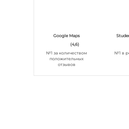
Google Maps
Stude
(4,6)
№1 за количеством
№1 в р
положительных
отзывов