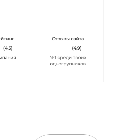
ейтинг
Отзывы сайта
(4,5)
(4,9)
мпания
№1 среди твоих
одногрупников