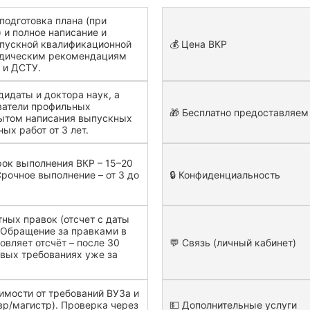
подготовка плана (при
 и полное написание и
пускной квалификационной
💰 Цена ВКР
одическим рекомендациям
 и ДСТУ.
дидаты и доктора наук, а
ватели профильных
🎁 Бесплатно предоставляем
пытом написания выпускных
ых работ от 3 лет.
ок выполнения ВКР – 15–20
Срочное выполнение – от 3 до
🔒 Конфиденциальность
тных правок (отсчет с даты
 Обращение за правками в
овляет отсчёт – после 30
💬 Связь (личный кабинет)
овых требованиях уже за
имости от требований ВУЗа и
вр/магистр). Проверка через
💵 Дополнительные услуги