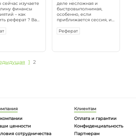
 сейчас изучаете
деле несложная и
лину финансы
быстровыполнимая,
иятий – как
особенно, если
ть реферат ? Вам
приближается сессия, и
т к написанию уже
рефераты задали по
ом семестре
нескольким предметам
ат
Реферат
я.
одновременно
оятельно
овить весь
ал и получить
й балл далеко не
редыдущая
1
2
у студенту под
 дело не в
и, а в отсутствии
ного времени,
енности по
 предметам,
вия […]
омпания
Клиентам
 компании
Оплата и гарантии
аши ценности
Конфиденциальность
словия сотрудничества
Партнерам