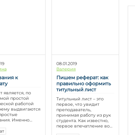
советы и рекомендации
 Без
по выбору темы,
зования этих
планированию
в студенческие
структуры, написанию,
 теряют свою
оформлению и
ю ценность и
редактированию
щаются в простое
реферата. Эти советы
ние информации.
помогут вам справиться
ие различных
с […]
овательских
в является
этапом в […]
019
08.01.2019
ина
Валерия
вания к
Пишем реферат: как
ату
правильно оформить
титульный лист
 является, по
амой простой
Титульный лист – это
ческой работой
первое, что увидит
 нему выдвигаются
преподаватель,
простые
принимая работу из рук
ания. Именно
студента. Как известно,
ты являются
первое впечатление во
и заданиями,
ат
многом определяющее, а