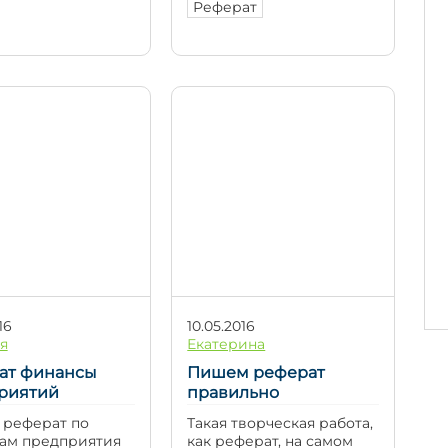
емыми студентам
это значит, что о качестве
Реферат
мостоятельного
вашего реферата люди
ения. Умение
будут судить по обложке
излагать
— титульному листу.
ые моменты
Какую же информацию в
ования
себе несет титульный
ится им позднее
лист? Он расскажет о
стации, когда
типе работе, выбранной
ии будет
теме, имени и фамилии
тавлен
выполнившего […]
ферат
тации. Но до
момента предстоит
 очень долгий
 пока уясним
е […]
16
10.05.2016
я
Екатерина
ат финансы
Пишем реферат
риятий
правильно
реферат по
Такая творческая работа,
ам предприятия
как реферат, на самом